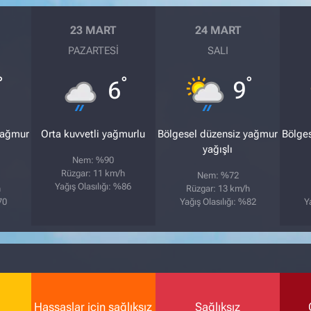
23 MART
24 MART
PAZARTESI
SALI
°
°
°
6
9
yağmur
Orta kuvvetli yağmurlu
Bölgesel düzensiz yağmur
Bölge
yağışlı
Nem: %90
Rüzgar: 11 km/h
Nem: %72
Yağış Olasılığı: %86
h
Rüzgar: 13 km/h
70
Yağış Olasılığı: %82
Y
Hassaslar için sağlıksız
Sağlıksız