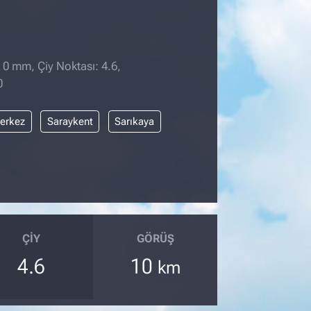
 0 mm, Çiy Noktası: 4.6,
0
erkez
Saraykent
Sarıkaya
ÇIY
GÖRÜŞ
4.6
10
km