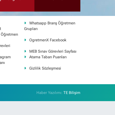
Whatsapp Branş Öğretmen
R
Grupları
ş Öğretmen
OgretmenX Facebook
evleri
MEB Sınav Görevleri Sayfası
tagram
Atama Taban Puanları
anı
Gizlilik Sözleşmesi
Haber Yazılımı:
TE Bilişim