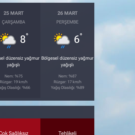
25 MART
26 MART
ÇARŞAMBA
PERŞEMBE
°
°
8
6
sel düzensiz yağmur
Bölgesel düzensiz yağmur
yağışlı
yağışlı
Nem: %75
Nem: %87
Rüzgar: 19 km/h
Rüzgar: 17 km/h
ağış Olasılığı: %66
Yağış Olasılığı: %89
Çok Sağlıksız
Tehlikeli