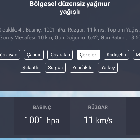
Bölgesel düzensiz yağmur
yağışlı
°
caklık: 4
, Basınç: 1001 hPa, Rüzgar: 11 km/s, Toplam Yağış:
Görüş Mesafesi: 10 km, Gün Doğumu: 6:42, Gün Batımı: 18:5
ğazlıyan
Çandır
Çayıralan
Çekerek
Kadışehri
M
Şefaatli
Sorgun
Yenifakılı
Yerköy
BASINÇ
RÜZGAR
1001
11
hpa
km/s