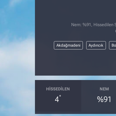
Nem: %91, Hissedilen Sı
Akdağmadeni
Aydıncık
Bo
HISSEDILEN
NEM
°
4
%91