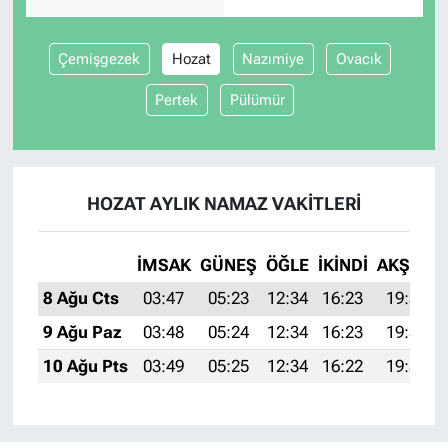
Çemişgezek
Hozat
Nazımiye
Ovacık
Pertek
Pülümür
HOZAT AYLIK NAMAZ VAKITLERI
İMSAK
GÜNEŞ
ÖĞLE
İKINDI
AKŞAM
8 Ağu Cts
03:47
05:23
12:34
16:23
19:35
9 Ağu Paz
03:48
05:24
12:34
16:23
19:34
10 Ağu Pts
03:49
05:25
12:34
16:22
19:33