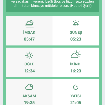
ve sadakasını veren), fuzûlî (boş ve lüzumsuz) sözden
dilini tutan kimseye müjdeler olsun. (Hadis-i Şerif)
İMSAK
GÜNEŞ
03:47
05:23
ÖĞLE
İKINDI
12:34
16:23
AKŞAM
YATSI
19:35
21:05