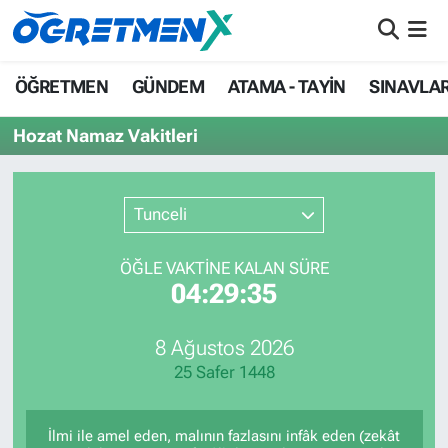
ÖĞRETMEN
İstanbul Nöbetçi Eczaneler
ÖĞRETMEN
GÜNDEM
ATAMA - TAYİN
SINAVLA
GÜNDEM
İstanbul Hava Durumu
Hozat Namaz Vakitleri
ATAMA - TAYİN
İstanbul Namaz Vakitleri
Tunceli
SINAVLAR
İstanbul Trafik Yoğunluk Haritası
ÖĞLE VAKTİNE KALAN SÜRE
HAYATIN İÇİNDEN
Süper Lig Puan Durumu ve Fikstür
04:29:35
UZMAN ÖĞRETMENLİK
Tüm Manşetler
8 Ağustos 2026
25 Safer 1448
EKONOMİ
Son Dakika Haberleri
Haber Arşivi
İlmi ile amel eden, malının fazlasını infâk eden (zekât