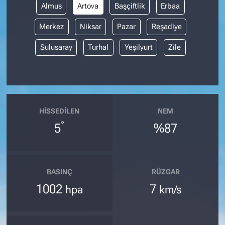
Almus
Artova
Başçiftlik
Erbaa
Merkez
Niksar
Pazar
Reşadiye
Sulusaray
Turhal
Yeşilyurt
Zile
HISSEDILEN
NEM
°
5
%87
BASINÇ
RÜZGAR
1002
7
hpa
km/s