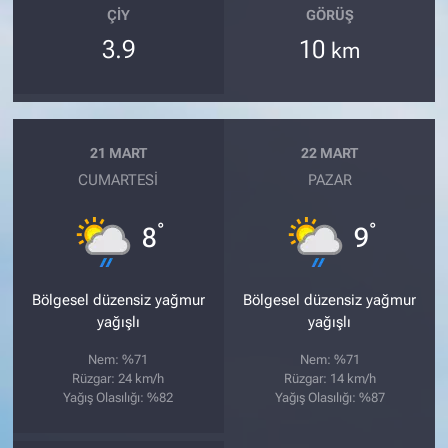
ÇIY
GÖRÜŞ
3.9
10
km
21 MART
22 MART
CUMARTESI
PAZAR
°
°
8
9
Bölgesel düzensiz yağmur
Bölgesel düzensiz yağmur
yağışlı
yağışlı
Nem: %71
Nem: %71
Rüzgar: 24 km/h
Rüzgar: 14 km/h
Yağış Olasılığı: %82
Yağış Olasılığı: %87