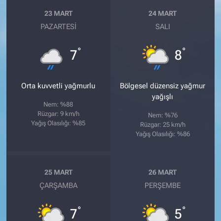
23 MART
24 MART
PAZARTESI
SALI
°
°
7
8
Orta kuvvetli yağmurlu
Bölgesel düzensiz yağmur
yağışlı
Nem: %88
Rüzgar: 9 km/h
Nem: %76
Yağış Olasılığı: %85
Rüzgar: 25 km/h
Yağış Olasılığı: %86
25 MART
26 MART
ÇARŞAMBA
PERŞEMBE
°
°
7
5