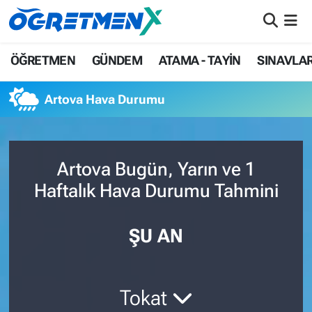
ÖĞRETMEN
İstanbul Nöbetçi Eczaneler
ÖĞRETMEN
GÜNDEM
ATAMA - TAYİN
SINAVLA
GÜNDEM
İstanbul Hava Durumu
Artova Hava Durumu
ATAMA - TAYİN
İstanbul Namaz Vakitleri
SINAVLAR
İstanbul Trafik Yoğunluk Haritası
Artova Bugün, Yarın ve 1
Haftalık Hava Durumu Tahmini
HAYATIN İÇİNDEN
Süper Lig Puan Durumu ve Fikstür
UZMAN ÖĞRETMENLİK
Tüm Manşetler
ŞU AN
EKONOMİ
Son Dakika Haberleri
Tokat
Haber Arşivi