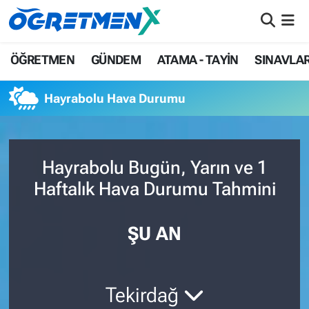
ÖĞRETMEN
İstanbul Nöbetçi Eczaneler
ÖĞRETMEN
GÜNDEM
ATAMA - TAYİN
SINAVLA
GÜNDEM
İstanbul Hava Durumu
Hayrabolu Hava Durumu
ATAMA - TAYİN
İstanbul Namaz Vakitleri
SINAVLAR
İstanbul Trafik Yoğunluk Haritası
Hayrabolu Bugün, Yarın ve 1
Haftalık Hava Durumu Tahmini
HAYATIN İÇİNDEN
Süper Lig Puan Durumu ve Fikstür
UZMAN ÖĞRETMENLİK
Tüm Manşetler
ŞU AN
EKONOMİ
Son Dakika Haberleri
Tekirdağ
Haber Arşivi