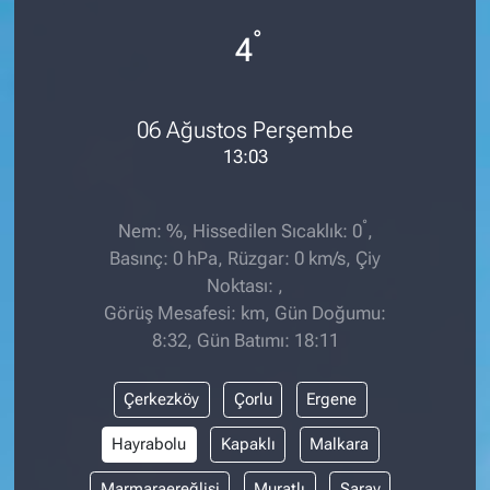
°
4
06 Ağustos Perşembe
13:03
°
Nem: %, Hissedilen Sıcaklık: 0
,
Basınç: 0 hPa, Rüzgar: 0 km/s, Çiy
Noktası: ,
Görüş Mesafesi: km, Gün Doğumu:
8:32, Gün Batımı: 18:11
Çerkezköy
Çorlu
Ergene
Hayrabolu
Kapaklı
Malkara
Marmaraereğlisi
Muratlı
Saray