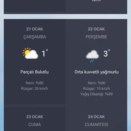
21 OCAK
22 OCAK
ÇARŞAMBA
PERŞEMBE
°
°
1
3
Parçalı Bulutlu
Orta kuvvetli yağmurlu
Nem: %80
Nem: %86
Rüzgar: 26 km/h
Rüzgar: 15 km/h
Yağış Olasılığı: %89
23 OCAK
24 OCAK
CUMA
CUMARTESI