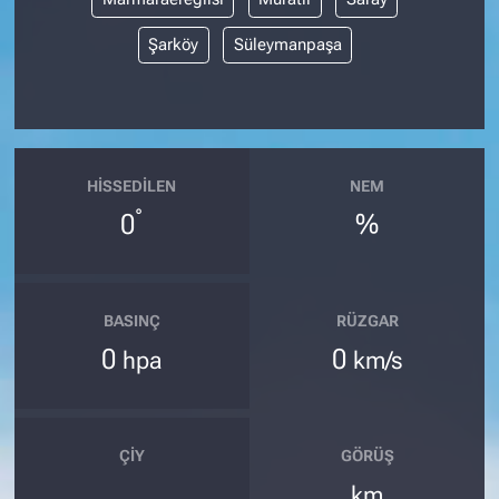
Şarköy
Süleymanpaşa
HISSEDILEN
NEM
°
0
%
BASINÇ
RÜZGAR
0
0
hpa
km/s
ÇIY
GÖRÜŞ
km