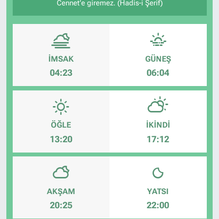
Cennet’e giremez. (Hadis-i Şerif)
İMSAK
GÜNEŞ
04:23
06:04
ÖĞLE
İKINDI
13:20
17:12
AKŞAM
YATSI
20:25
22:00