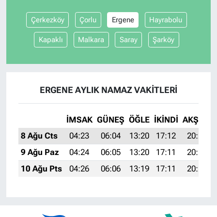
Çerkezköy
Çorlu
Ergene
Hayrabolu
Kapaklı
Malkara
Saray
Şarköy
ERGENE AYLIK NAMAZ VAKITLERI
İMSAK
GÜNEŞ
ÖĞLE
İKINDI
AKŞAM
8 Ağu Cts
04:23
06:04
13:20
17:12
20:25
9 Ağu Paz
04:24
06:05
13:20
17:11
20:24
10 Ağu Pts
04:26
06:06
13:19
17:11
20:23