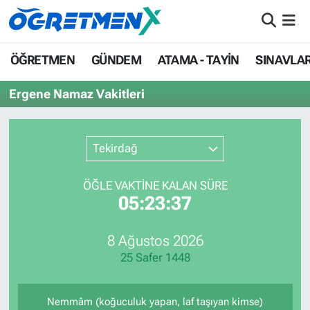
ÖĞRETMEN
İstanbul Nöbetçi Eczaneler
ÖĞRETMEN
GÜNDEM
ATAMA - TAYİN
SINAVLA
GÜNDEM
İstanbul Hava Durumu
Ergene Namaz Vakitleri
ATAMA - TAYİN
İstanbul Namaz Vakitleri
Tekirdağ
SINAVLAR
İstanbul Trafik Yoğunluk Haritası
ÖĞLE VAKTİNE KALAN SÜRE
HAYATIN İÇİNDEN
Süper Lig Puan Durumu ve Fikstür
05:23:37
UZMAN ÖĞRETMENLİK
Tüm Manşetler
8 Ağustos 2026
25 Safer 1448
EKONOMİ
Son Dakika Haberleri
Haber Arşivi
Nemmâm (koğuculuk yapan, laf taşıyan kimse)