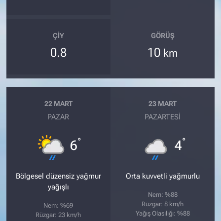
ÇIY
GÖRÜŞ
0.8
10
km
22 MART
23 MART
PAZAR
PAZARTESI
°
°
6
4
Bölgesel düzensiz yağmur
Orta kuvvetli yağmurlu
yağışlı
Nem: %88
Rüzgar: 8 km/h
Nem: %69
Yağış Olasılığı: %88
Rüzgar: 23 km/h