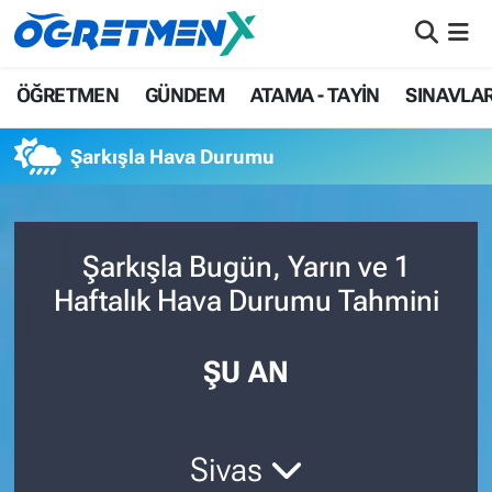
ÖĞRETMEN
İstanbul Nöbetçi Eczaneler
ÖĞRETMEN
GÜNDEM
ATAMA - TAYİN
SINAVLA
GÜNDEM
İstanbul Hava Durumu
Şarkışla Hava Durumu
ATAMA - TAYİN
İstanbul Namaz Vakitleri
SINAVLAR
İstanbul Trafik Yoğunluk Haritası
Şarkışla Bugün, Yarın ve 1
Haftalık Hava Durumu Tahmini
HAYATIN İÇİNDEN
Süper Lig Puan Durumu ve Fikstür
UZMAN ÖĞRETMENLİK
Tüm Manşetler
ŞU AN
EKONOMİ
Son Dakika Haberleri
Sivas
Haber Arşivi