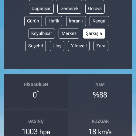
Doğanşar
Gemerek
Gölova
Gürün
Hafik
İmranlı
Kangal
Koyulhisar
Merkez
Şarkışla
Suşehri
Ulaş
Yıldızeli
Zara
HISSEDILEN
NEM
°
0
%88
BASINÇ
RÜZGAR
1003
18
hpa
km/s