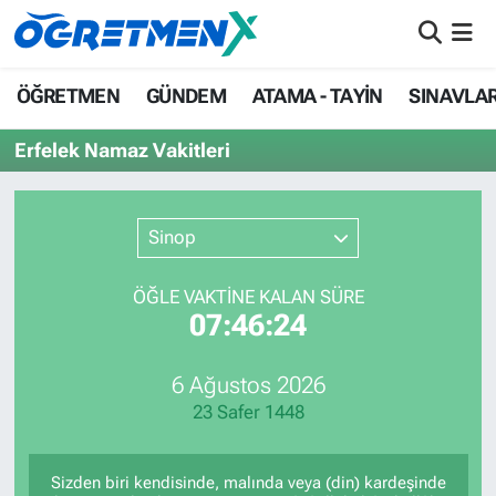
ÖĞRETMEN
İstanbul Nöbetçi Eczaneler
ÖĞRETMEN
GÜNDEM
ATAMA - TAYİN
SINAVLA
GÜNDEM
İstanbul Hava Durumu
Erfelek Namaz Vakitleri
ATAMA - TAYİN
İstanbul Namaz Vakitleri
Sinop
SINAVLAR
İstanbul Trafik Yoğunluk Haritası
ÖĞLE VAKTİNE KALAN SÜRE
HAYATIN İÇİNDEN
Süper Lig Puan Durumu ve Fikstür
07:46:24
UZMAN ÖĞRETMENLİK
Tüm Manşetler
6 Ağustos 2026
23 Safer 1448
EKONOMİ
Son Dakika Haberleri
Haber Arşivi
Sizden biri kendisinde, malında veya (din) kardeşinde