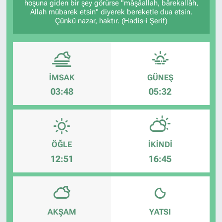
hoşuna giden bir şey görürse "mâşâallah, bârekallâh,
Allah mübarek etsin" diyerek bereketle dua etsin.
Çünkü nazar, haktır. (Hadis-i Şerif)
İMSAK
GÜNEŞ
03:48
05:32
ÖĞLE
İKINDI
12:51
16:45
AKŞAM
YATSI