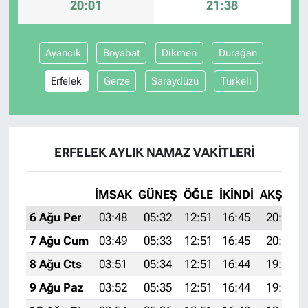
20:01
21:38
Ayancık
Boyabat
Dikmen
Durağan
Erfelek
Gerze
Saraydüzü
Türkeli
ERFELEK AYLIK NAMAZ VAKITLERI
İMSAK
GÜNEŞ
ÖĞLE
İKINDI
AKŞAM
6 Ağu Per
03:48
05:32
12:51
16:45
20:01
7 Ağu Cum
03:49
05:33
12:51
16:45
20:00
8 Ağu Cts
03:51
05:34
12:51
16:44
19:58
9 Ağu Paz
03:52
05:35
12:51
16:44
19:57