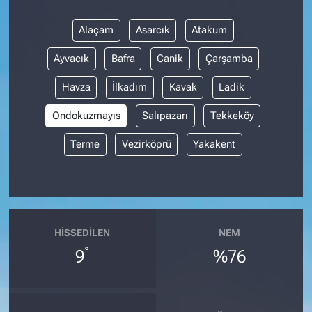
Alaçam
Asarcık
Atakum
Ayvacık
Bafra
Canik
Çarşamba
Havza
İlkadım
Kavak
Ladik
Ondokuzmayıs
Salıpazarı
Tekkeköy
Terme
Vezirköprü
Yakakent
HISSEDILEN
NEM
°
9
%76