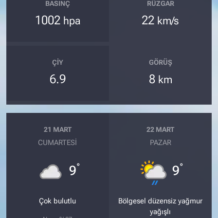
BASINÇ
RÜZGAR
1002
22
hpa
km/s
ÇIY
GÖRÜŞ
6.9
8
km
21 MART
22 MART
CUMARTESI
PAZAR
°
°
9
9
Çok bulutlu
Bölgesel düzensiz yağmur
yağışlı