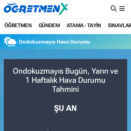
ÖĞRETMEN
İstanbul Nöbetçi Eczaneler
ÖĞRETMEN
GÜNDEM
ATAMA - TAYİN
SINAVLA
GÜNDEM
İstanbul Hava Durumu
Ondokuzmayıs Hava Durumu
ATAMA - TAYİN
İstanbul Namaz Vakitleri
SINAVLAR
İstanbul Trafik Yoğunluk Haritası
Ondokuzmayıs Bugün, Yarın ve
1 Haftalık Hava Durumu
HAYATIN İÇİNDEN
Süper Lig Puan Durumu ve Fikstür
Tahmini
UZMAN ÖĞRETMENLİK
Tüm Manşetler
ŞU AN
EKONOMİ
Son Dakika Haberleri
Haber Arşivi