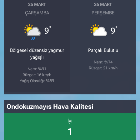
25 MART
26 MART
ÇARŞAMBA
PERŞEMBE
°
°
9
9
Bölgesel düzensiz yağmur
Parçalı Bulutlu
yağışlı
Nem: %74
Rüzgar: 21 km/h
Nem: %91
Rüzgar: 16 km/h
Yağış Olasılığı: %89
Ondokuzmayıs Hava Kalitesi
İyi
1