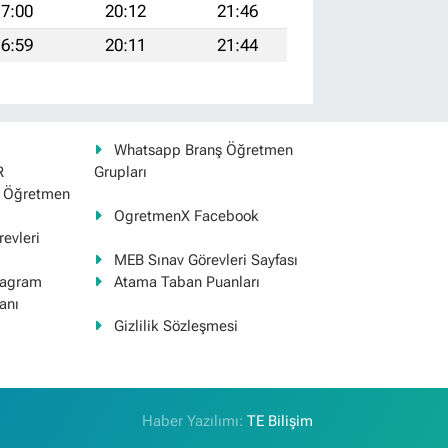
7:00
20:12
21:46
6:59
20:11
21:44
Whatsapp Branş Öğretmen
R
Grupları
ş Öğretmen
OgretmenX Facebook
evleri
MEB Sınav Görevleri Sayfası
tagram
Atama Taban Puanları
anı
Gizlilik Sözleşmesi
Haber Yazılımı:
TE Bilişim