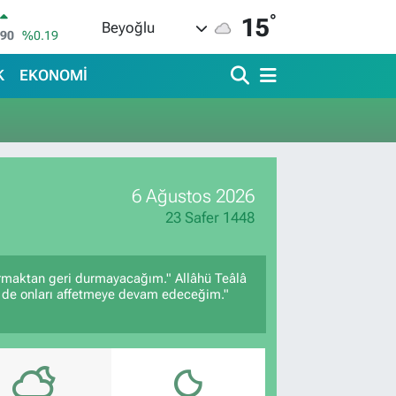
°
15
Beyoğlu
690
%0.19
İN
380
%0.18
K
EKONOMİ
IN
09000
%0.19
00
,00
%0
IN
,74
%-1.82
6 Ağustos 2026
R
620
%0.02
23 Safer 1448
tırmaktan geri durmayacağım." Allâhü Teâlâ
en de onları affetmeye devam edeceğim."