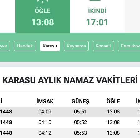
ÖĞLE
İKINDI
13:08
17:01
yve
Hendek
Karasu
Kaynarca
Kocaali
Pamukov
KARASU AYLIK NAMAZ VAKITLERI
İ
İMSAK
GÜNEŞ
ÖĞLE
İ
 1448
04:09
05:51
13:08
1
 1448
04:10
05:52
13:08
1
 1448
04:12
05:53
13:08
1