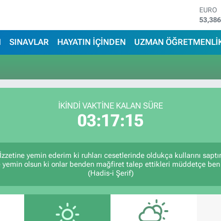
EURO
53,38
STERL
61,60
N
SINAVLAR
HAYATIN İÇİNDEN
UZMAN ÖĞRETMENLİ
G.ALT
6862,
BİST1
14.598
BITCO
79.591
İKINDI VAKTİNE KALAN SÜRE
DOLA
03:17:15
45,43
zzetine yemin ederim ki ruhları cesetlerinde oldukça kullarını sap
e yemin olsun ki onlar benden mağfiret talep ettikleri müddetçe b
(Hadis-i Şerif)