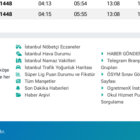
 1448
04:13
05:54
13:08
1
 1448
04:15
05:55
13:08
1
İstanbul Nöbetçi Eczaneler
İstanbul Hava Durumu
HABER GÖNDE
İstanbul Namaz Vakitleri
Telegram Bran
İstanbul Trafik Yoğunluk Haritası
Grupları
 köşe
Süper Lig Puan Durumu ve Fikstür
ÖSYM Sınav Gör
e her
Tüm Manşetler
Sayfası
Son Dakika Haberleri
OgretmenX İns
Haber Arşivi
Okul Hizmet Pu
Sorgulama
ır.