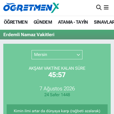
ÖĞRETMEN
İstanbul Nöbetçi Eczaneler
ÖĞRETMEN
GÜNDEM
ATAMA - TAYİN
SINAVLA
GÜNDEM
İstanbul Hava Durumu
Erdemli Namaz Vakitleri
ATAMA - TAYİN
İstanbul Namaz Vakitleri
Mersin
SINAVLAR
İstanbul Trafik Yoğunluk Haritası
AKŞAM VAKTİNE KALAN SÜRE
HAYATIN İÇİNDEN
Süper Lig Puan Durumu ve Fikstür
45:57
UZMAN ÖĞRETMENLİK
Tüm Manşetler
7 Ağustos 2026
24 Safer 1448
EKONOMİ
Son Dakika Haberleri
Haber Arşivi
Kimin ilmi artar da dünyaya karşı (rağbeti azalarak)