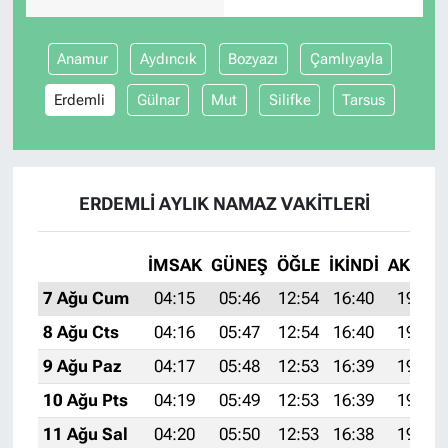
Anamur
Aydıncık
Bozyazı
Çamlıyayla
Erdemli
Gülnar
Mut
Silifke
Tarsus
ERDEMLI AYLIK NAMAZ VAKITLERI
İMSAK
GÜNEŞ
ÖĞLE
İKINDI
AKŞAM
7 Ağu Cum
04:15
05:46
12:54
16:40
19:51
8 Ağu Cts
04:16
05:47
12:54
16:40
19:50
9 Ağu Paz
04:17
05:48
12:53
16:39
19:49
10 Ağu Pts
04:19
05:49
12:53
16:39
19:48
11 Ağu Sal
04:20
05:50
12:53
16:38
19:46