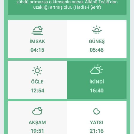
zühdü artmazsa o kimsenin ancak Allâhü Teâlâ’dan
uzaklığı artmış olur. (Hadis-i Şerif)
İMSAK
GÜNEŞ
04:15
05:46
ÖĞLE
İKINDI
12:54
16:40
AKŞAM
YATSI
19:51
21:16