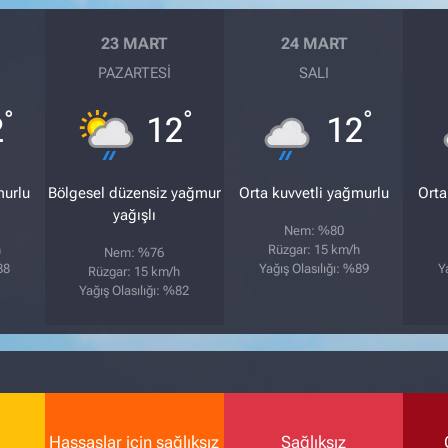
23 MART
24 MART
PAZARTESI
SALI
°
°
°
2
12
12
murlu
Bölgesel düzensiz yağmur
Orta kuvvetli yağmurlu
Orta
yağışlı
Nem: %80
h
Rüzgar: 15 km/h
Nem: %76
88
Yağış Olasılığı: %89
Y
Rüzgar: 15 km/h
Yağış Olasılığı: %82
Hassaslar için sağlıksız
Sağlıksız