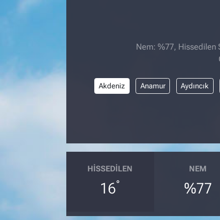
Nem: %77, Hissedilen S
Akdeniz
Anamur
Aydıncık
HISSEDILEN
NEM
°
16
%77