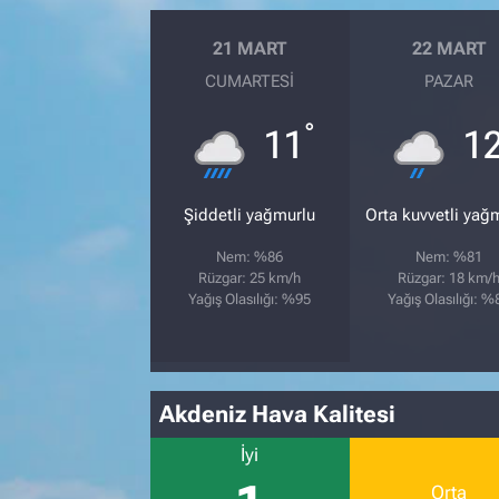
21 MART
22 MART
CUMARTESI
PAZAR
°
11
1
Şiddetli yağmurlu
Orta kuvvetli yağ
Nem: %86
Nem: %81
Rüzgar: 25 km/h
Rüzgar: 18 km/
Yağış Olasılığı: %95
Yağış Olasılığı: %
Akdeniz Hava Kalitesi
İyi
Orta