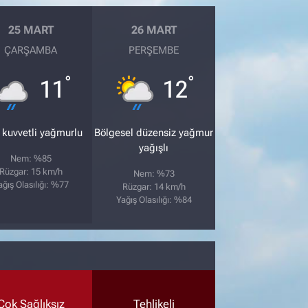
25 MART
26 MART
ÇARŞAMBA
PERŞEMBE
°
°
11
12
 kuvvetli yağmurlu
Bölgesel düzensiz yağmur
yağışlı
Nem: %85
Rüzgar: 15 km/h
Nem: %73
ağış Olasılığı: %77
Rüzgar: 14 km/h
Yağış Olasılığı: %84
Çok Sağlıksız
Tehlikeli