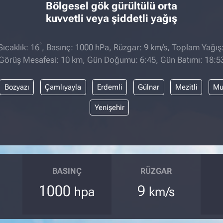
Bölgesel gök gürültülü orta
kuvvetli veya şiddetli yağış
°
ıcaklık: 16
, Basınç: 1000 hPa, Rüzgar: 9 km/s, Toplam Yağış
Görüş Mesafesi: 10 km, Gün Doğumu: 6:45, Gün Batımı: 18:5
Bozyazı
Çamlıyayla
Erdemli
Gülnar
Mezitli
Mu
Yenişehir
BASINÇ
RÜZGAR
1000
9
hpa
km/s