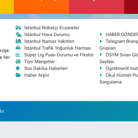
İstanbul Nöbetçi Eczaneler
İstanbul Hava Durumu
HABER GÖNDE
İstanbul Namaz Vakitleri
Telegram Bran
İstanbul Trafik Yoğunluk Haritası
Grupları
 köşe
Süper Lig Puan Durumu ve Fikstür
ÖSYM Sınav Gör
e her
Tüm Manşetler
Sayfası
Son Dakika Haberleri
OgretmenX İns
Haber Arşivi
Okul Hizmet Pu
Sorgulama
ır.