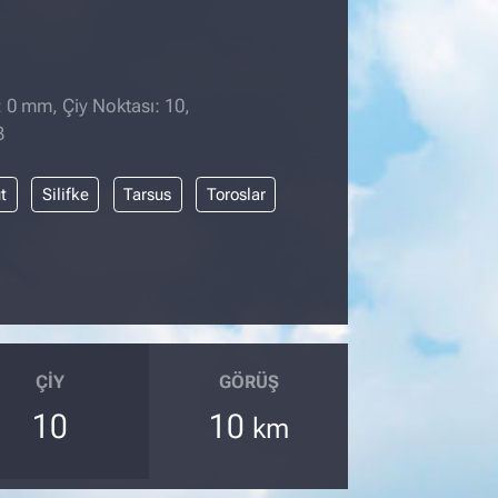
: 0 mm, Çiy Noktası: 10,
3
t
Silifke
Tarsus
Toroslar
ÇIY
GÖRÜŞ
10
10
km