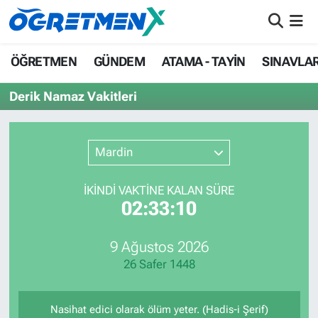
ÖĞRETMEN
İstanbul Nöbetçi Eczaneler
ÖĞRETMEN
GÜNDEM
ATAMA - TAYİN
SINAVLA
GÜNDEM
İstanbul Hava Durumu
Derik Namaz Vakitleri
ATAMA - TAYİN
İstanbul Namaz Vakitleri
Mardin
SINAVLAR
İstanbul Trafik Yoğunluk Haritası
İKINDI VAKTİNE KALAN SÜRE
HAYATIN İÇİNDEN
Süper Lig Puan Durumu ve Fikstür
02:33:10
UZMAN ÖĞRETMENLİK
Tüm Manşetler
9 Ağustos 2026
26 Safer 1448
EKONOMİ
Son Dakika Haberleri
Haber Arşivi
Nasihat edici olarak ölüm yeter. (Hadis-i Şerif)