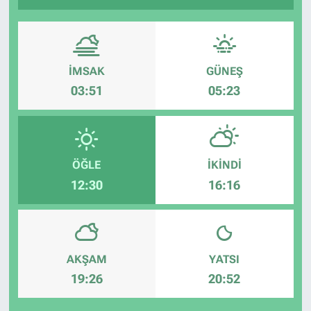
İMSAK
GÜNEŞ
03:51
05:23
ÖĞLE
İKINDI
12:30
16:16
AKŞAM
YATSI
19:26
20:52