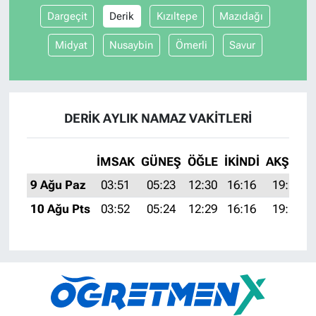
Dargeçit
Derik
Kızıltepe
Mazıdağı
Midyat
Nusaybin
Ömerli
Savur
DERIK AYLIK NAMAZ VAKITLERI
İMSAK
GÜNEŞ
ÖĞLE
İKINDI
AKŞAM
9 Ağu Paz
03:51
05:23
12:30
16:16
19:26
10 Ağu Pts
03:52
05:24
12:29
16:16
19:25