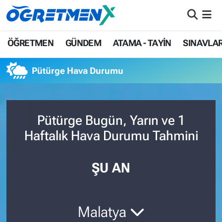
ÖĞRETMEN
İstanbul Nöbetçi Eczaneler
ÖĞRETMEN
GÜNDEM
ATAMA - TAYİN
SINAVLA
GÜNDEM
İstanbul Hava Durumu
Pütürge Hava Durumu
ATAMA - TAYİN
İstanbul Namaz Vakitleri
SINAVLAR
İstanbul Trafik Yoğunluk Haritası
Pütürge Bugün, Yarın ve 1
Haftalık Hava Durumu Tahmini
HAYATIN İÇİNDEN
Süper Lig Puan Durumu ve Fikstür
UZMAN ÖĞRETMENLİK
Tüm Manşetler
ŞU AN
EKONOMİ
Son Dakika Haberleri
Malatya
Haber Arşivi