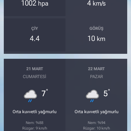
1002
4
hpa
km/s
ÇIY
GÖRÜŞ
4.4
10
km
21 MART
22 MART
CUMARTESI
PAZAR
°
°
7
5
Orta kuvvetli yağmurlu
Orta kuvvetli yağmurlu
Nem: %88
Nem: %94
Rüzgar: 9 km/h
Rüzgar: 10 km/h