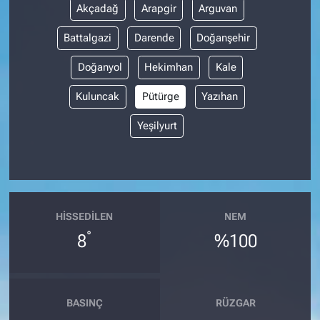
Akçadağ
Arapgir
Arguvan
Battalgazi
Darende
Doğanşehir
Doğanyol
Hekimhan
Kale
Kuluncak
Pütürge
Yazıhan
Yeşilyurt
HISSEDILEN
NEM
°
8
%100
BASINÇ
RÜZGAR