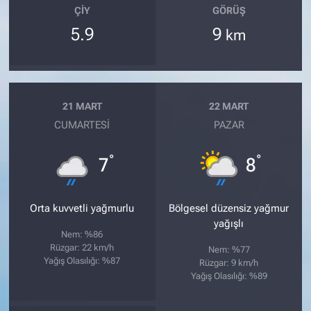
ÇIY
GÖRÜŞ
5.9
9
km
21 MART
22 MART
CUMARTESI
PAZAR
°
°
7
8
Orta kuvvetli yağmurlu
Bölgesel düzensiz yağmur
yağışlı
Nem: %86
Rüzgar: 22 km/h
Nem: %77
Yağış Olasılığı: %87
Rüzgar: 9 km/h
Yağış Olasılığı: %89