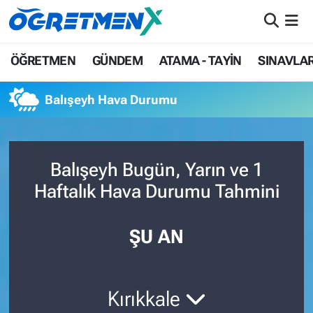
ÖĞRETMEN
İstanbul Nöbetçi Eczaneler
ÖĞRETMEN
GÜNDEM
ATAMA - TAYİN
SINAVLA
GÜNDEM
İstanbul Hava Durumu
Balışeyh Hava Durumu
ATAMA - TAYİN
İstanbul Namaz Vakitleri
SINAVLAR
İstanbul Trafik Yoğunluk Haritası
Balışeyh Bugün, Yarın ve 1
Haftalık Hava Durumu Tahmini
HAYATIN İÇİNDEN
Süper Lig Puan Durumu ve Fikstür
UZMAN ÖĞRETMENLİK
Tüm Manşetler
ŞU AN
EKONOMİ
Son Dakika Haberleri
Kırıkkale
Haber Arşivi