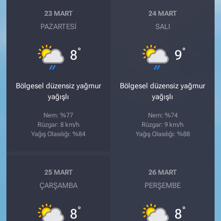
23 MART
24 MART
PAZARTESI
SALI
°
°
8
9
Bölgesel düzensiz yağmur
Bölgesel düzensiz yağmur
yağışlı
yağışlı
Nem: %77
Nem: %74
Rüzgar: 8 km/h
Rüzgar: 9 km/h
Yağış Olasılığı: %84
Yağış Olasılığı: %88
25 MART
26 MART
ÇARŞAMBA
PERŞEMBE
°
°
8
8