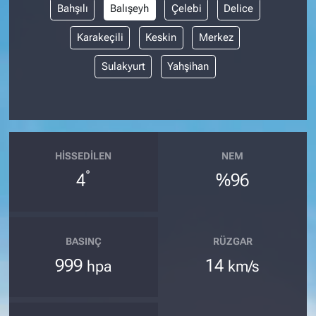
Bahşılı
Balışeyh
Çelebi
Delice
Karakeçili
Keskin
Merkez
Sulakyurt
Yahşihan
HISSEDILEN
NEM
°
4
%96
BASINÇ
RÜZGAR
999
14
hpa
km/s