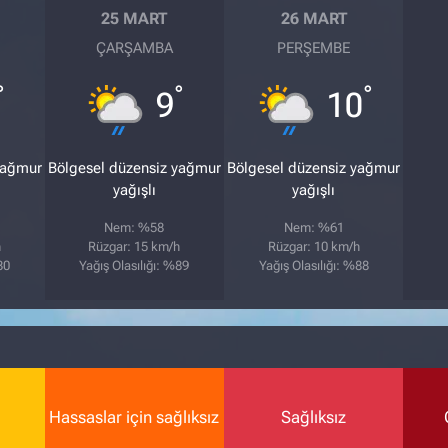
25 MART
26 MART
ÇARŞAMBA
PERŞEMBE
°
°
°
9
10
yağmur
Bölgesel düzensiz yağmur
Bölgesel düzensiz yağmur
yağışlı
yağışlı
Nem: %58
Nem: %61
h
Rüzgar: 15 km/h
Rüzgar: 10 km/h
80
Yağış Olasılığı: %89
Yağış Olasılığı: %88
Hassaslar için sağlıksız
Sağlıksız