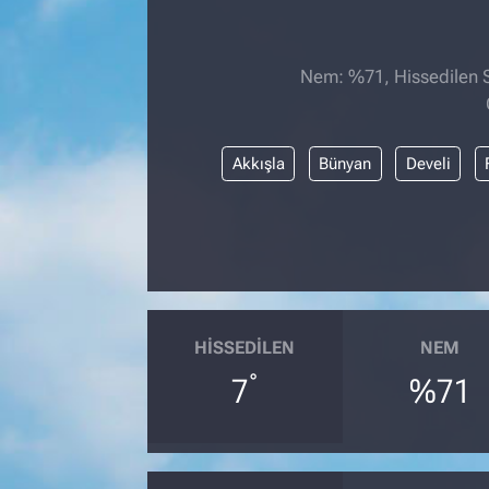
Nem: %71, Hissedilen Sı
Akkışla
Bünyan
Develi
HISSEDILEN
NEM
°
7
%71