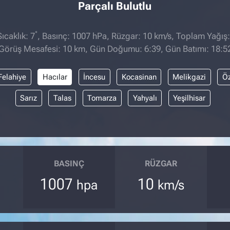
Parçalı Bulutlu
°
caklık: 7
, Basınç: 1007 hPa, Rüzgar: 10 km/s, Toplam Yağış:
Görüş Mesafesi: 10 km, Gün Doğumu: 6:39, Gün Batımı: 18:5
Felahiye
Hacılar
İncesu
Kocasinan
Melikgazi
Ö
Sarız
Talas
Tomarza
Yahyalı
Yeşilhisar
BASINÇ
RÜZGAR
1007
10
hpa
km/s