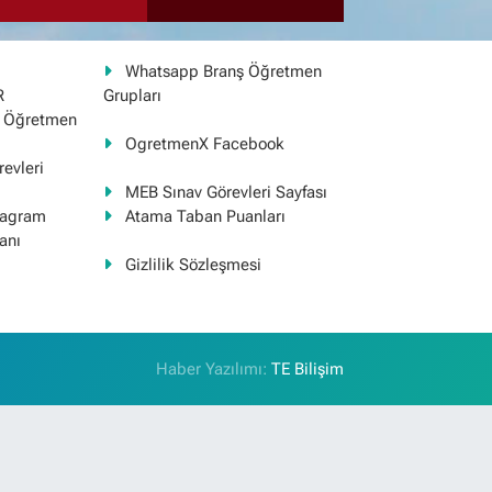
Whatsapp Branş Öğretmen
R
Grupları
ş Öğretmen
OgretmenX Facebook
evleri
MEB Sınav Görevleri Sayfası
tagram
Atama Taban Puanları
anı
Gizlilik Sözleşmesi
Haber Yazılımı:
TE Bilişim