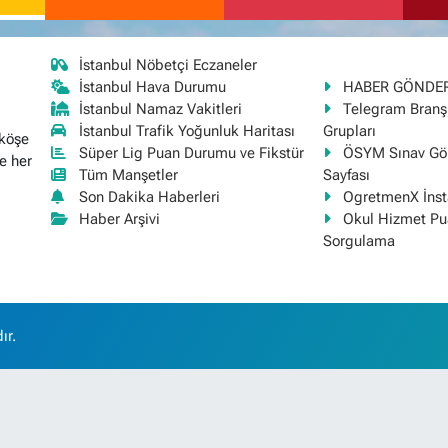
İstanbul Nöbetçi Eczaneler
İstanbul Hava Durumu
HABER GÖNDE
İstanbul Namaz Vakitleri
Telegram Bran
İstanbul Trafik Yoğunluk Haritası
Grupları
 köşe
Süper Lig Puan Durumu ve Fikstür
ÖSYM Sınav Gör
e her
Tüm Manşetler
Sayfası
Son Dakika Haberleri
OgretmenX İns
Haber Arşivi
Okul Hizmet Pu
Sorgulama
ır.