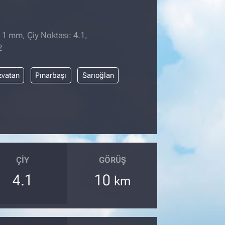
 1 mm, Çiy Noktası: 4.1,
2
zvatan
Pınarbaşı
Sarıoğlan
ÇIY
GÖRÜŞ
4.1
10
km