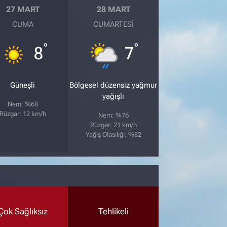
27 MART
28 MART
CUMA
CUMARTESI
°
°
8
7
Güneşli
Bölgesel düzensiz yağmur
yağışlı
Nem: %68
Rüzgar: 12 km/h
Nem: %76
Rüzgar: 21 km/h
Yağış Olasılığı: %82
Çok Sağlıksız
Tehlikeli