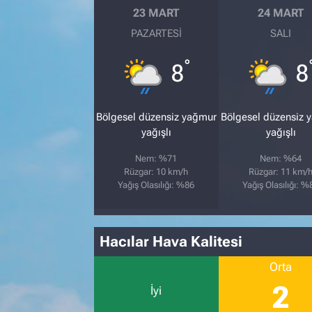
23 MART
24 MART
PAZARTESI
SALI
°
8
8
Bölgesel düzensiz yağmur
Bölgesel düzensiz 
yağışlı
yağışlı
Nem: %71
Nem: %64
Rüzgar: 10 km/h
Rüzgar: 11 km/
Yağış Olasılığı: %86
Yağış Olasılığı: %
Hacılar Hava Kalitesi
Orta
2
İyi