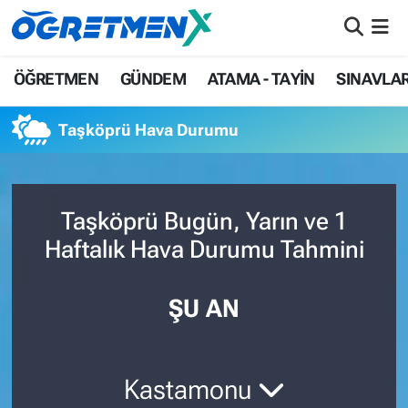
ÖĞRETMEN
İstanbul Nöbetçi Eczaneler
ÖĞRETMEN
GÜNDEM
ATAMA - TAYİN
SINAVLA
GÜNDEM
İstanbul Hava Durumu
Taşköprü Hava Durumu
ATAMA - TAYİN
İstanbul Namaz Vakitleri
SINAVLAR
İstanbul Trafik Yoğunluk Haritası
Taşköprü Bugün, Yarın ve 1
Haftalık Hava Durumu Tahmini
HAYATIN İÇİNDEN
Süper Lig Puan Durumu ve Fikstür
UZMAN ÖĞRETMENLİK
Tüm Manşetler
ŞU AN
EKONOMİ
Son Dakika Haberleri
Kastamonu
Haber Arşivi