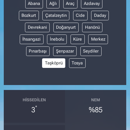
Abana
Ağlı
Araç
Azdavay
Bozkurt
Çatalzeytin
Cide
Daday
Devrekani
Doğanyurt
Hanönü
İhsangazi
İnebolu
Küre
Merkez
Pınarbaşı
Şenpazar
Seydiler
Taşköprü
Tosya
HISSEDILEN
NEM
°
3
%85