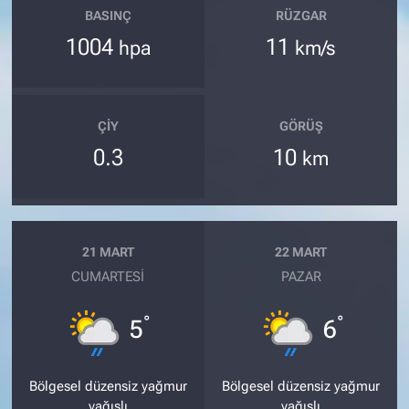
BASINÇ
RÜZGAR
1004
11
hpa
km/s
ÇIY
GÖRÜŞ
0.3
10
km
21 MART
22 MART
CUMARTESI
PAZAR
°
°
5
6
Bölgesel düzensiz yağmur
Bölgesel düzensiz yağmur
yağışlı
yağışlı