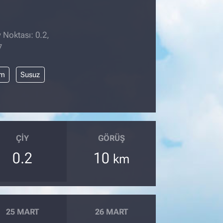
 Noktası: 0.2,
7
im
Susuz
ÇIY
GÖRÜŞ
0.2
10
km
25 MART
26 MART