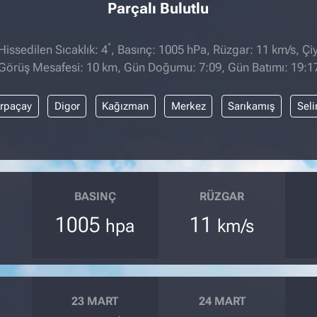
Parçalı Bulutlu
°
ssedilen Sıcaklık: 4
, Basınç: 1005 hPa, Rüzgar: 11 km/s, Çiy
Görüş Mesafesi: 10 km, Gün Doğumu: 7:09, Gün Batımı: 19:1
rpaçay
Digor
Kağızman
Merkez
Sarıkamış
Sel
BASINÇ
RÜZGAR
1005
11
hpa
km/s
23 MART
24 MART