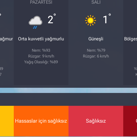
PAZARTESI
SALI
°
°
°
2
1
yağmur
Orta kuvvetli yağmurlu
Güneşli
Bölge
Nem: %93
Nem: %79
Rüzgar: 9 km/h
Rüzgar: 6 km/h
Yağış Olasılığı: %89
89
Y
7
Hassaslar için sağlıksız
Sağlıksız