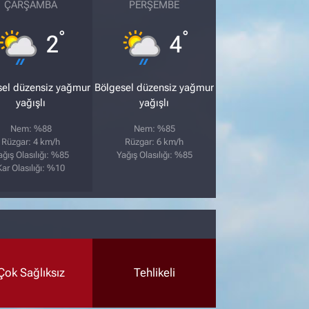
ÇARŞAMBA
PERŞEMBE
°
°
2
4
sel düzensiz yağmur
Bölgesel düzensiz yağmur
yağışlı
yağışlı
Nem: %88
Nem: %85
Rüzgar: 4 km/h
Rüzgar: 6 km/h
ağış Olasılığı: %85
Yağış Olasılığı: %85
Kar Olasılığı: %10
Çok Sağlıksız
Tehlikeli