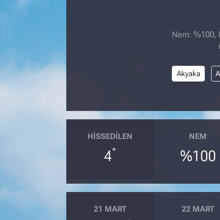
Nem: %100, Hi
Akyaka
A
HISSEDILEN
NEM
°
4
%100
21 MART
22 MART