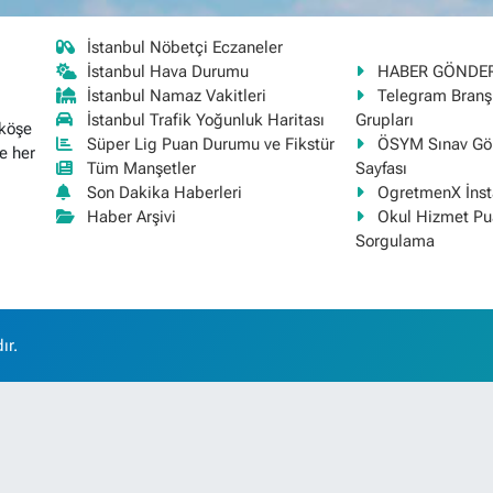
İstanbul Nöbetçi Eczaneler
İstanbul Hava Durumu
HABER GÖNDE
İstanbul Namaz Vakitleri
Telegram Bran
İstanbul Trafik Yoğunluk Haritası
Grupları
 köşe
Süper Lig Puan Durumu ve Fikstür
ÖSYM Sınav Gör
e her
Tüm Manşetler
Sayfası
Son Dakika Haberleri
OgretmenX İns
Haber Arşivi
Okul Hizmet Pu
Sorgulama
ır.