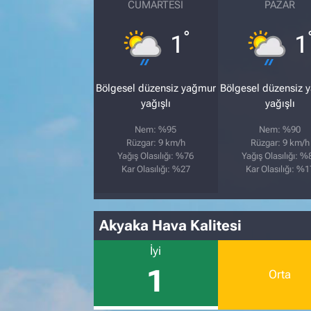
CUMARTESI
PAZAR
°
1
1
Bölgesel düzensiz yağmur
Bölgesel düzensiz 
yağışlı
yağışlı
Nem: %95
Nem: %90
Rüzgar: 9 km/h
Rüzgar: 9 km/h
Yağış Olasılığı: %76
Yağış Olasılığı: %
Kar Olasılığı: %27
Kar Olasılığı: %1
Akyaka Hava Kalitesi
İyi
1
Orta