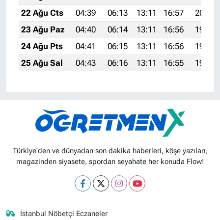
22 Ağu Cts
04:39
06:13
13:11
16:57
20:00
23 Ağu Paz
04:40
06:14
13:11
16:56
19:58
24 Ağu Pts
04:41
06:15
13:11
16:56
19:57
25 Ağu Sal
04:43
06:16
13:11
16:55
19:55
Türkiye'den ve dünyadan son dakika haberleri, köşe yazıları,
magazinden siyasete, spordan seyahate her konuda Flow!
İstanbul Nöbetçi Eczaneler