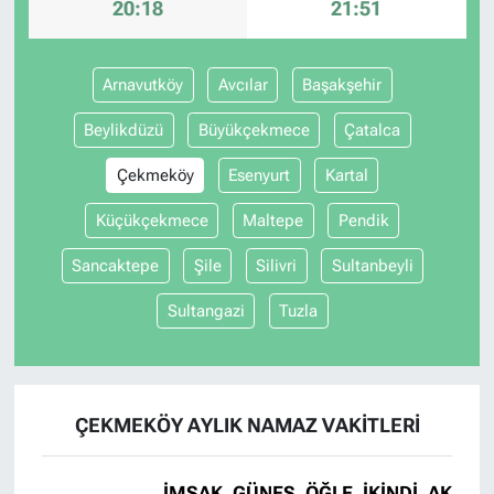
20:18
21:51
Arnavutköy
Avcılar
Başakşehir
Beylikdüzü
Büyükçekmece
Çatalca
Çekmeköy
Esenyurt
Kartal
Küçükçekmece
Maltepe
Pendik
Sancaktepe
Şile
Silivri
Sultanbeyli
Sultangazi
Tuzla
ÇEKMEKÖY AYLIK NAMAZ VAKITLERI
İMSAK
GÜNEŞ
ÖĞLE
İKINDI
AKŞAM