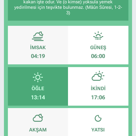
kakan işte odur. Ve (o kimse) yoksula yemek
yedirilmesi için teşvikte bulunmaz. (Mâûn Sûresi, 1-2-
3)
İMSAK
GÜNEŞ
04:19
06:00
ÖĞLE
İKINDI
13:14
17:06
AKŞAM
YATSI