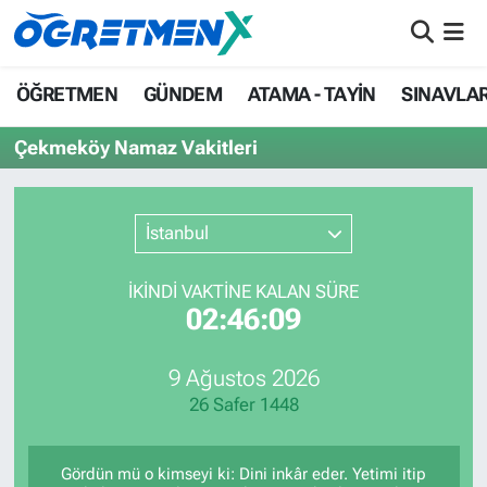
ÖĞRETMEN
İstanbul Nöbetçi Eczaneler
ÖĞRETMEN
GÜNDEM
ATAMA - TAYİN
SINAVLA
GÜNDEM
İstanbul Hava Durumu
Çekmeköy Namaz Vakitleri
ATAMA - TAYİN
İstanbul Namaz Vakitleri
İstanbul
SINAVLAR
İstanbul Trafik Yoğunluk Haritası
İKINDI VAKTİNE KALAN SÜRE
HAYATIN İÇİNDEN
Süper Lig Puan Durumu ve Fikstür
02:46:09
UZMAN ÖĞRETMENLİK
Tüm Manşetler
9 Ağustos 2026
26 Safer 1448
EKONOMİ
Son Dakika Haberleri
Haber Arşivi
Gördün mü o kimseyi ki: Dini inkâr eder. Yetimi itip