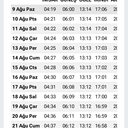
9 Ağu Paz
04:19
06:00
13:14
17:06
20:18
10 Ağu Pts
04:21
06:01
13:14
17:05
20:17
11 Ağu Sal
04:22
06:02
13:14
17:04
20:16
12 Ağu Çar
04:24
06:03
13:13
17:04
20:14
13 Ağu Per
04:25
06:04
13:13
17:03
20:13
14 Ağu Cum
04:27
06:05
13:13
17:03
20:12
15 Ağu Cts
04:28
06:06
13:13
17:02
20:10
16 Ağu Paz
04:30
06:07
13:13
17:01
20:09
17 Ağu Pts
04:31
06:08
13:12
17:01
20:07
18 Ağu Sal
04:33
06:09
13:12
17:00
20:06
19 Ağu Çar
04:34
06:10
13:12
16:59
20:04
20 Ağu Per
04:36
06:11
13:12
16:59
20:03
21 Ağu Cum
04:37
06:12
13:12
16:58
20:02