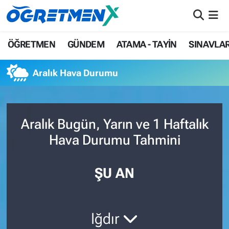
ÖĞRETMEN
İstanbul Nöbetçi Eczaneler
ÖĞRETMEN
GÜNDEM
ATAMA - TAYİN
SINAVLA
GÜNDEM
İstanbul Hava Durumu
Aralık Hava Durumu
ATAMA - TAYİN
İstanbul Namaz Vakitleri
SINAVLAR
İstanbul Trafik Yoğunluk Haritası
Aralık Bugün, Yarın ve 1 Haftalık
Hava Durumu Tahmini
HAYATIN İÇİNDEN
Süper Lig Puan Durumu ve Fikstür
UZMAN ÖĞRETMENLİK
Tüm Manşetler
ŞU AN
EKONOMİ
Son Dakika Haberleri
Iğdır
Haber Arşivi