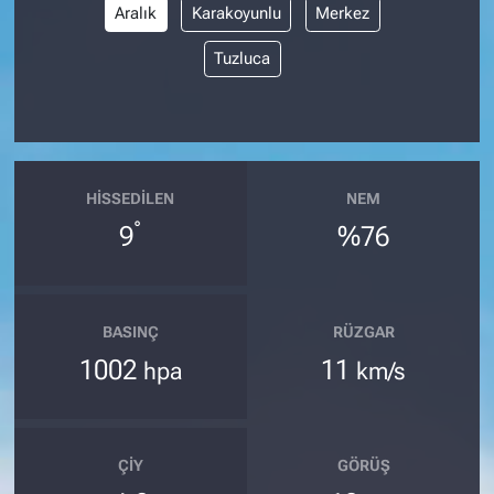
Aralık
Karakoyunlu
Merkez
Tuzluca
HISSEDILEN
NEM
°
9
%76
BASINÇ
RÜZGAR
1002
11
hpa
km/s
ÇIY
GÖRÜŞ