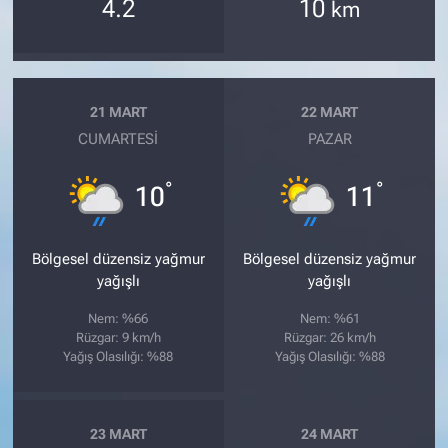
4.2
10
km
21 MART
22 MART
CUMARTESI
PAZAR
°
°
10
11
Bölgesel düzensiz yağmur
Bölgesel düzensiz yağmur
yağışlı
yağışlı
Nem: %66
Nem: %61
Rüzgar: 9 km/h
Rüzgar: 26 km/h
Yağış Olasılığı: %88
Yağış Olasılığı: %88
23 MART
24 MART