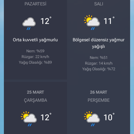
PAZARTESI
SALI
°
°
12
11
Orta kuvvetli yağmurlu
Bölgesel düzensiz yağmur
yağışlı
Nem: %59
Rüzgar: 22 km/h
Nem: %51
Yağış Olasılığı: %89
Rüzgar: 14 km/h
Yağış Olasılığı: %72
25 MART
26 MART
ÇARŞAMBA
PERŞEMBE
°
°
12
10