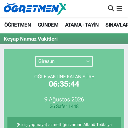
ÖĞRETMEN
İstanbul Nöbetçi Eczaneler
ÖĞRETMEN
GÜNDEM
ATAMA - TAYİN
SINAVLA
GÜNDEM
İstanbul Hava Durumu
Keşap Namaz Vakitleri
ATAMA - TAYİN
İstanbul Namaz Vakitleri
Giresun
SINAVLAR
İstanbul Trafik Yoğunluk Haritası
ÖĞLE VAKTİNE KALAN SÜRE
HAYATIN İÇİNDEN
Süper Lig Puan Durumu ve Fikstür
06:35:44
UZMAN ÖĞRETMENLİK
Tüm Manşetler
9 Ağustos 2026
26 Safer 1448
EKONOMİ
Son Dakika Haberleri
Haber Arşivi
(Bir iş yapmaya) azmettiğin zaman Allâhü Teâlâ’ya