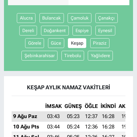
Alucra
Bulancak
Çamoluk
Çanakçı
Dereli
Doğankent
Espiye
Eynesil
Görele
Güce
Keşap
Piraziz
Şebinkarahisar
Tirebolu
Yağlıdere
KEŞAP AYLIK NAMAZ VAKITLERI
İMSAK
GÜNEŞ
ÖĞLE
İKINDI
AKŞAM
9 Ağu Paz
03:43
05:23
12:37
16:28
19:41
10 Ağu Pts
03:44
05:24
12:36
16:28
19:39
11 Ağu Sal
03:46
05:25
12:36
16:27
19:38