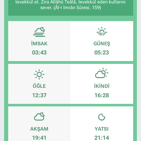
tevekkül et. Zira Allâhü Teâlâ, tevekkül eden kullarını
sever. (Âl-i İmrân Sûresi, 159)
İMSAK
GÜNEŞ
03:43
05:23
ÖĞLE
İKINDI
12:37
16:28
AKŞAM
YATSI
19:41
21:14