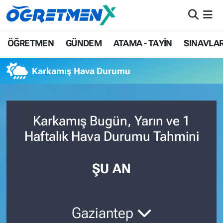
ÖĞRETMEN
İstanbul Nöbetçi Eczaneler
ÖĞRETMEN
GÜNDEM
ATAMA - TAYİN
SINAVLA
GÜNDEM
İstanbul Hava Durumu
Karkamış Hava Durumu
ATAMA - TAYİN
İstanbul Namaz Vakitleri
SINAVLAR
İstanbul Trafik Yoğunluk Haritası
Karkamış Bugün, Yarın ve 1
Haftalık Hava Durumu Tahmini
HAYATIN İÇİNDEN
Süper Lig Puan Durumu ve Fikstür
UZMAN ÖĞRETMENLİK
Tüm Manşetler
ŞU AN
EKONOMİ
Son Dakika Haberleri
Gaziantep
Haber Arşivi