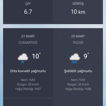
ÇIY
GÖRÜŞ
6.7
10
km
21 MART
22 MART
CUMARTESI
PAZAR
°
°
10
9
Orta kuvvetli yağmurlu
Şiddetli yağmurlu
Nem: %82
Nem: %93
Rüzgar: 20 km/h
Rüzgar: 26 km/h
Yağış Olasılığı: %87
Yağış Olasılığı: %88