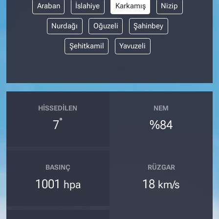
Araban
İslahiye
Karkamış
Nizip
Nurdağı
Oğuzeli
Şahinbey
Şehitkamil
Yavuzeli
HISSEDILEN
NEM
°
7
%84
BASINÇ
RÜZGAR
1001
18
hpa
km/s