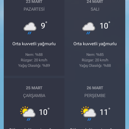
23 MART
24 MART
PAZARTESI
SALI
°
°
9
10
Orta kuvvetli yağmurlu
Orta kuvvetli yağmurlu
Nem: %88
Nem: %85
Rüzgar: 20 km/h
Rüzgar: 20 km/h
Yağış Olasılığı: %89
Yağış Olasılığı: %88
25 MART
26 MART
ÇARŞAMBA
PERŞEMBE
°
°
10
11