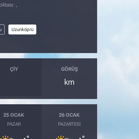
ktası: ,
u
Uzunköprü
ÇIY
GÖRÜŞ
km
25 OCAK
26 OCAK
PAZAR
PAZARTESI
°
°