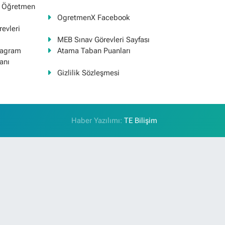
ş Öğretmen
OgretmenX Facebook
evleri
MEB Sınav Görevleri Sayfası
tagram
Atama Taban Puanları
anı
Gizlilik Sözleşmesi
Haber Yazılımı:
TE Bilişim