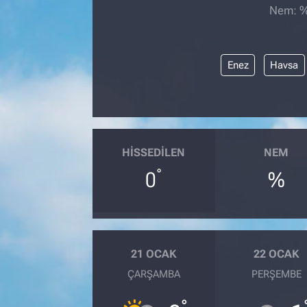
Nem: %,
Enez
Havsa
HISSEDILEN
NEM
°
0
%
21 OCAK
22 OCAK
ÇARŞAMBA
PERŞEMBE
°