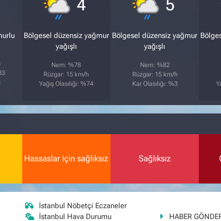
4
5
murlu
Bölgesel düzensiz yağmur
Bölgesel düzensiz yağmur
Bölge
yağışlı
yağışlı
h
Nem: %78
Nem: %82
83
Rüzgar: 15 km/h
Rüzgar: 15 km/h
3
Yağış Olasılığı: %74
Kar Olasılığı: %3
Y
Hassaslar için sağlıksız
Sağlıksız
İstanbul Nöbetçi Eczaneler
İstanbul Hava Durumu
HABER GÖNDE