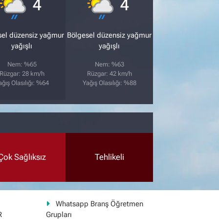
4
4
sel düzensiz yağmur
Bölgesel düzensiz yağmur
yağışlı
yağışlı
Nem: %65
Nem: %63
Rüzgar: 28 km/h
Rüzgar: 42 km/h
ağış Olasılığı: %64
Yağış Olasılığı: %88
Çok Sağlıksız
Tehlikeli
Whatsapp Branş Öğretmen
R
Grupları