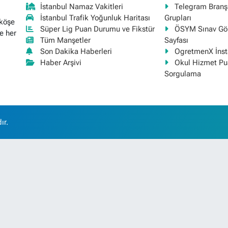
İstanbul Namaz Vakitleri
Telegram Bran
İstanbul Trafik Yoğunluk Haritası
Grupları
 köşe
Süper Lig Puan Durumu ve Fikstür
ÖSYM Sınav Gör
e her
Tüm Manşetler
Sayfası
Son Dakika Haberleri
OgretmenX İns
Haber Arşivi
Okul Hizmet Pu
Sorgulama
ır.