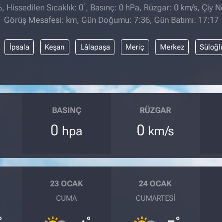
°
 Hissedilen Sıcaklık: 0
, Basınç: 0 hPa, Rüzgar: 0 km/s, Çiy No
Görüş Mesafesi: km, Gün Doğumu: 7:36, Gün Batımı: 17:17
İpsala
Keşan
Lâlapaşa
Meriç
Merkez
Süloğl
BASINÇ
RÜZGAR
0
0
hpa
km/s
23 OCAK
24 OCAK
CUMA
CUMARTESI
°
°
°