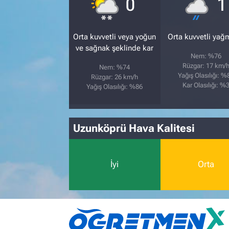
0
1
Orta kuvvetli veya yoğun
Orta kuvvetli yağ
ve sağnak şeklinde kar
Nem: %76
Rüzgar: 17 km/
Nem: %74
Yağış Olasılığı: %
Rüzgar: 26 km/h
Kar Olasılığı: %
Yağış Olasılığı: %86
Uzunköprü Hava Kalitesi
İyi
Orta