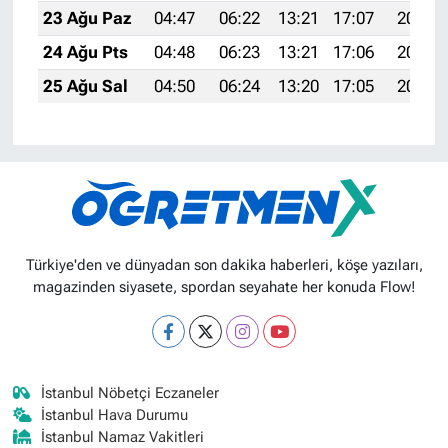
23 Ağu Paz
04:47
06:22
13:21
17:07
20:10
24 Ağu Pts
04:48
06:23
13:21
17:06
20:08
25 Ağu Sal
04:50
06:24
13:20
17:05
20:06
Türkiye'den ve dünyadan son dakika haberleri, köşe yazıları,
magazinden siyasete, spordan seyahate her konuda Flow!
İstanbul Nöbetçi Eczaneler
İstanbul Hava Durumu
İstanbul Namaz Vakitleri