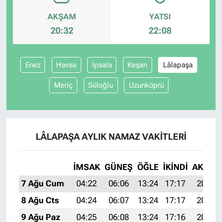
AKŞAM
YATSI
20:32
22:08
Enez
Havsa
İpsala
Keşan
Lâlapaşa
Meriç
Süloğlu
Uzunköprü
LÂLAPAŞA AYLIK NAMAZ VAKITLERI
İMSAK
GÜNEŞ
ÖĞLE
İKINDI
AKŞAM
7 Ağu Cum
04:22
06:06
13:24
17:17
20:32
8 Ağu Cts
04:24
06:07
13:24
17:17
20:31
9 Ağu Paz
04:25
06:08
13:24
17:16
20:30