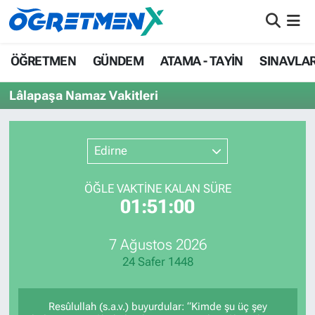
ÖĞRETMEN
İstanbul Nöbetçi Eczaneler
ÖĞRETMEN
GÜNDEM
ATAMA - TAYİN
SINAVLA
GÜNDEM
İstanbul Hava Durumu
Lâlapaşa Namaz Vakitleri
ATAMA - TAYİN
İstanbul Namaz Vakitleri
Edirne
SINAVLAR
İstanbul Trafik Yoğunluk Haritası
ÖĞLE VAKTİNE KALAN SÜRE
HAYATIN İÇİNDEN
Süper Lig Puan Durumu ve Fikstür
01:51:00
UZMAN ÖĞRETMENLİK
Tüm Manşetler
7 Ağustos 2026
24 Safer 1448
EKONOMİ
Son Dakika Haberleri
Haber Arşivi
Resûlullah (s.a.v.) buyurdular: “Kimde şu üç şey