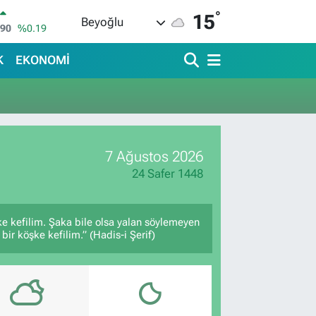
°
15
Beyoğlu
690
%0.19
İN
380
%0.18
K
EKONOMİ
IN
09000
%0.19
00
,00
%0
IN
,74
%-1.82
7 Ağustos 2026
R
620
%0.02
24 Safer 1448
ke kefilim. Şaka bile olsa yalan söylemeyen
bir köşke kefilim.” (Hadis-i Şerif)