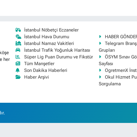
İstanbul Nöbetçi Eczaneler
İstanbul Hava Durumu
HABER GÖNDE
İstanbul Namaz Vakitleri
Telegram Bran
İstanbul Trafik Yoğunluk Haritası
Grupları
 köşe
Süper Lig Puan Durumu ve Fikstür
ÖSYM Sınav Gör
e her
Tüm Manşetler
Sayfası
Son Dakika Haberleri
OgretmenX İns
Haber Arşivi
Okul Hizmet Pu
Sorgulama
ır.