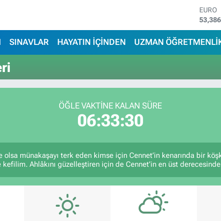
EURO
53,38
STERL
61,60
N
SINAVLAR
HAYATIN İÇİNDEN
UZMAN ÖĞRETMENLİ
G.ALT
6862,
ri
BİST1
14.598
BITCO
79.591
ÖĞLE VAKTİNE KALAN SÜRE
DOLA
06:33:30
45,43
ile olsa münakaşayı terk eden kimse için Cennet’in kenarında bir köş
 kefilim. Ahlâkını güzelleştiren için de Cennet’in en üst derecesinde 