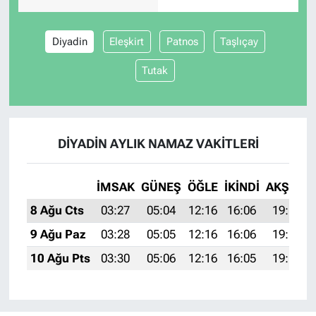
Diyadin
Eleşkirt
Patnos
Taşlıçay
Tutak
DIYADIN AYLIK NAMAZ VAKITLERI
İMSAK
GÜNEŞ
ÖĞLE
İKINDI
AKŞAM
8 Ağu Cts
03:27
05:04
12:16
16:06
19:18
9 Ağu Paz
03:28
05:05
12:16
16:06
19:17
10 Ağu Pts
03:30
05:06
12:16
16:05
19:16