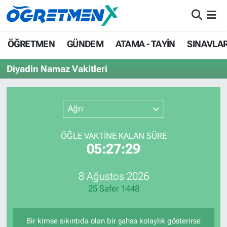
ÖĞRETMEN
İstanbul Nöbetçi Eczaneler
ÖĞRETMEN
GÜNDEM
ATAMA - TAYİN
SINAVLA
GÜNDEM
İstanbul Hava Durumu
Diyadin Namaz Vakitleri
ATAMA - TAYİN
İstanbul Namaz Vakitleri
Ağrı
SINAVLAR
İstanbul Trafik Yoğunluk Haritası
ÖĞLE VAKTİNE KALAN SÜRE
HAYATIN İÇİNDEN
Süper Lig Puan Durumu ve Fikstür
05:27:29
UZMAN ÖĞRETMENLİK
Tüm Manşetler
8 Ağustos 2026
25 Safer 1448
EKONOMİ
Son Dakika Haberleri
Haber Arşivi
Bir kimse sıkıntıda olan bir şahsa kolaylık gösterirse