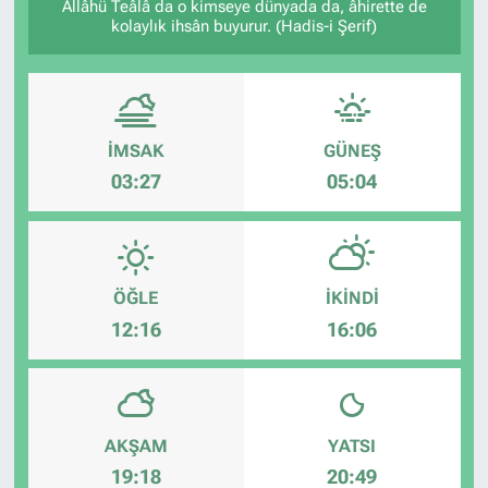
Allâhü Teâlâ da o kimseye dünyada da, âhirette de
kolaylık ihsân buyurur. (Hadis-i Şerif)
İMSAK
GÜNEŞ
03:27
05:04
ÖĞLE
İKINDI
12:16
16:06
AKŞAM
YATSI
19:18
20:49