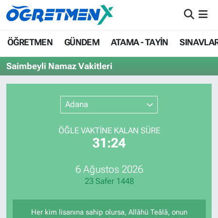
ÖĞRETMEN
İstanbul Nöbetçi Eczaneler
ÖĞRETMEN
GÜNDEM
ATAMA - TAYİN
SINAVLA
GÜNDEM
İstanbul Hava Durumu
Saimbeyli Namaz Vakitleri
ATAMA - TAYİN
İstanbul Namaz Vakitleri
Adana
SINAVLAR
İstanbul Trafik Yoğunluk Haritası
ÖĞLE VAKTİNE KALAN SÜRE
HAYATIN İÇİNDEN
Süper Lig Puan Durumu ve Fikstür
31:24
UZMAN ÖĞRETMENLİK
Tüm Manşetler
6 Ağustos 2026
23 Safer 1448
EKONOMİ
Son Dakika Haberleri
Haber Arşivi
Her kim lisanına sahip olursa, Allâhü Teâlâ, onun