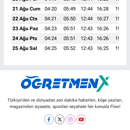
21 Ağu Cum
04:20
05:49
12:44
16:28
19:29
22 Ağu Cts
04:21
05:50
12:44
16:27
19:28
23 Ağu Paz
04:23
05:51
12:43
16:26
19:26
24 Ağu Pts
04:24
05:51
12:43
16:26
19:25
25 Ağu Sal
04:25
05:52
12:43
16:25
19:24
Türkiye'den ve dünyadan son dakika haberleri, köşe yazıları,
magazinden siyasete, spordan seyahate her konuda Flow!