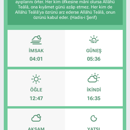
ayıplarını örter. Her kim öfkesine mâni olursa Allâhü
Teâlâ, ona kıyâmet günü azâp etmez. Her kim de
Allâhü Teâlâ’ya özrünü arz ederse Allâhü Teâlâ, onun
özrünü kabul eder. (Hadis-i Şerif)
İMSAK
GÜNEŞ
04:01
05:36
ÖĞLE
İKINDI
12:47
16:35
AKŞAM
YATSI