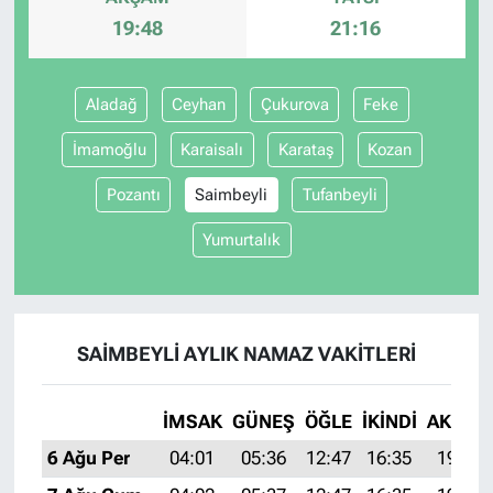
19:48
21:16
Aladağ
Ceyhan
Çukurova
Feke
İmamoğlu
Karaisalı
Karataş
Kozan
Pozantı
Saimbeyli
Tufanbeyli
Yumurtalık
SAIMBEYLI AYLIK NAMAZ VAKITLERI
İMSAK
GÜNEŞ
ÖĞLE
İKINDI
AKŞAM
6 Ağu Per
04:01
05:36
12:47
16:35
19:48