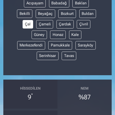
Acıpayam
Babadağ
Baklan
Bekilli
Beyağaç
Bozkurt
Buldan
Çal
Çameli
Çardak
Çivril
Güney
Honaz
Kale
Merkezefendi
Pamukkale
Sarayköy
Serinhisar
Tavas
HISSEDILEN
NEM
°
9
%87