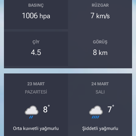
BASINÇ
RÜZGAR
1006
7
hpa
km/s
ÇIY
GÖRÜŞ
4.5
8
km
23 MART
24 MART
PAZARTESI
SALI
°
°
8
7
Orta kuvvetli yağmurlu
Şiddetli yağmurlu