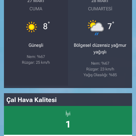
27 MART
28 MART
CUMA
CUMARTESI
°
°
8
7
Güneşli
Bölgesel düzensiz yağmur
yağışlı
Nem: %67
Rüzgar: 25 km/h
Nem: %67
Rüzgar: 23 km/h
Yağış Olasılığı: %85
Çal Hava Kalitesi
İyi
1