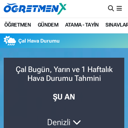
ÖĞRETMEN
İstanbul Nöbetçi Eczaneler
ÖĞRETMEN
GÜNDEM
ATAMA - TAYİN
SINAVLA
GÜNDEM
İstanbul Hava Durumu
Çal Hava Durumu
ATAMA - TAYİN
İstanbul Namaz Vakitleri
SINAVLAR
İstanbul Trafik Yoğunluk Haritası
Çal Bugün, Yarın ve 1 Haftalık
Hava Durumu Tahmini
HAYATIN İÇİNDEN
Süper Lig Puan Durumu ve Fikstür
UZMAN ÖĞRETMENLİK
Tüm Manşetler
ŞU AN
EKONOMİ
Son Dakika Haberleri
Denizli
Haber Arşivi