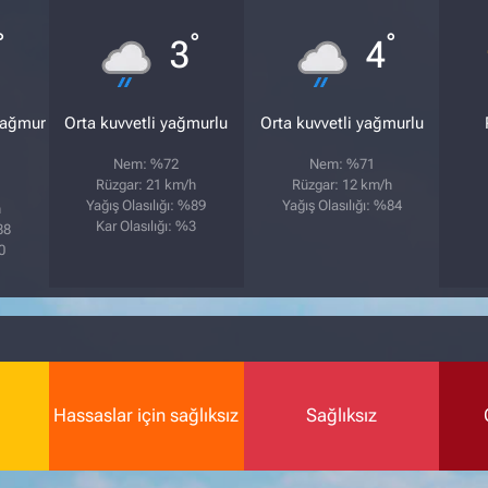
°
°
°
3
4
yağmur
Orta kuvvetli yağmurlu
Orta kuvvetli yağmurlu
Nem: %72
Nem: %71
Rüzgar: 21 km/h
Rüzgar: 12 km/h
Yağış Olasılığı: %89
Yağış Olasılığı: %84
h
Kar Olasılığı: %3
88
0
Hassaslar için sağlıksız
Sağlıksız