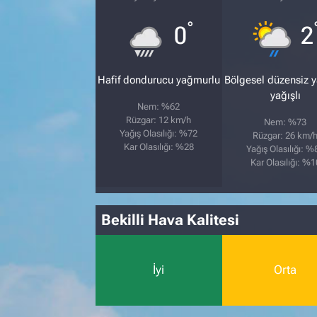
°
0
2
Hafif dondurucu yağmurlu
Bölgesel düzensiz 
yağışlı
Nem: %62
Rüzgar: 12 km/h
Nem: %73
Yağış Olasılığı: %72
Rüzgar: 26 km/
Kar Olasılığı: %28
Yağış Olasılığı: %
Kar Olasılığı: %1
Bekilli Hava Kalitesi
İyi
Orta