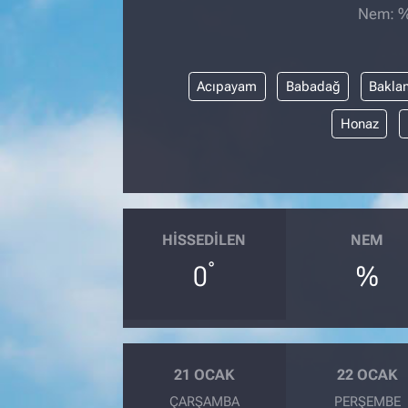
Nem: %,
Acıpayam
Babadağ
Bakla
Honaz
HISSEDILEN
NEM
°
0
%
21 OCAK
22 OCAK
ÇARŞAMBA
PERŞEMBE