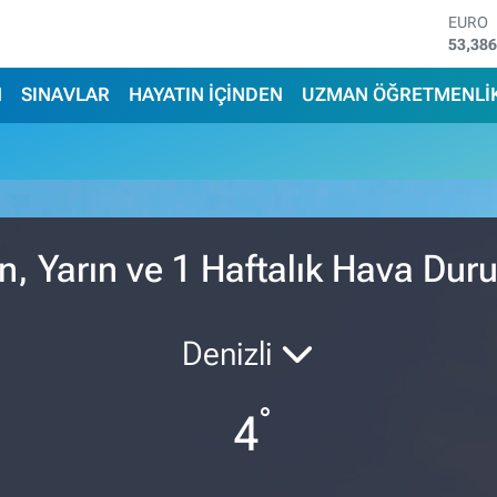
EURO
53,38
STERL
61,60
N
SINAVLAR
HAYATIN İÇİNDEN
UZMAN ÖĞRETMENLİ
G.ALT
6862,
BİST1
14.598
BITCO
79.591
DOLA
ün, Yarın ve 1 Haftalık Hava Du
45,43
Denizli
°
4