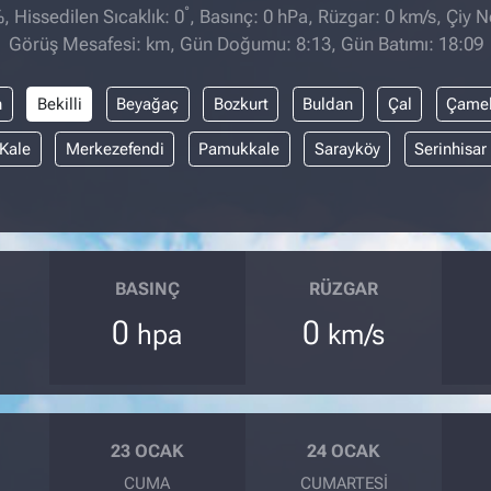
°
 Hissedilen Sıcaklık: 0
, Basınç: 0 hPa, Rüzgar: 0 km/s, Çiy No
Görüş Mesafesi: km, Gün Doğumu: 8:13, Gün Batımı: 18:09
n
Bekilli
Beyağaç
Bozkurt
Buldan
Çal
Çamel
Kale
Merkezefendi
Pamukkale
Sarayköy
Serinhisar
BASINÇ
RÜZGAR
0
0
hpa
km/s
23 OCAK
24 OCAK
CUMA
CUMARTESI