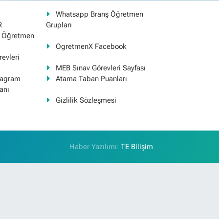
Whatsapp Branş Öğretmen
R
Grupları
ş Öğretmen
OgretmenX Facebook
evleri
MEB Sınav Görevleri Sayfası
tagram
Atama Taban Puanları
anı
Gizlilik Sözleşmesi
Haber Yazılımı:
TE Bilişim