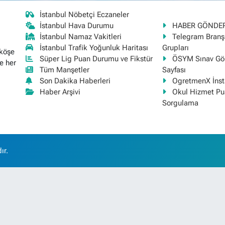
İstanbul Nöbetçi Eczaneler
İstanbul Hava Durumu
HABER GÖNDE
İstanbul Namaz Vakitleri
Telegram Bran
İstanbul Trafik Yoğunluk Haritası
Grupları
 köşe
Süper Lig Puan Durumu ve Fikstür
ÖSYM Sınav Gör
e her
Tüm Manşetler
Sayfası
Son Dakika Haberleri
OgretmenX İns
Haber Arşivi
Okul Hizmet Pu
Sorgulama
ır.