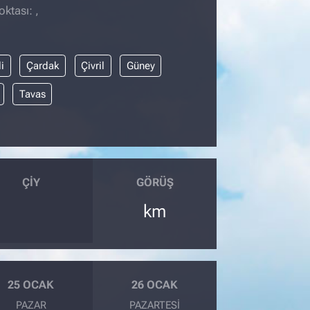
ktası: ,
i
Çardak
Çivril
Güney
Tavas
ÇIY
GÖRÜŞ
km
25 OCAK
26 OCAK
PAZAR
PAZARTESI