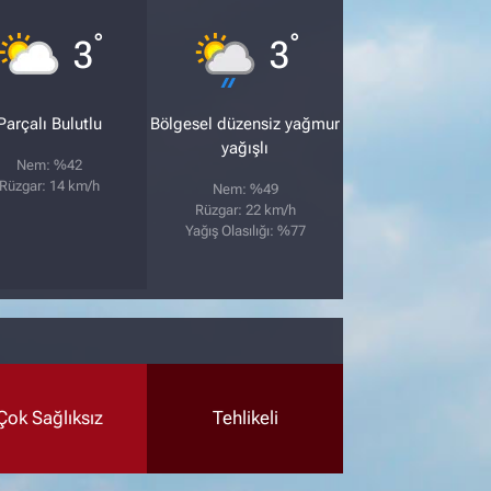
°
°
3
3
Parçalı Bulutlu
Bölgesel düzensiz yağmur
yağışlı
Nem: %42
Rüzgar: 14 km/h
Nem: %49
Rüzgar: 22 km/h
Yağış Olasılığı: %77
Çok Sağlıksız
Tehlikeli