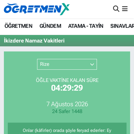
ÖĞRETMEN
İstanbul Nöbetçi Eczaneler
ÖĞRETMEN
GÜNDEM
ATAMA - TAYİN
SINAVLA
GÜNDEM
İstanbul Hava Durumu
İkizdere Namaz Vakitleri
ATAMA - TAYİN
İstanbul Namaz Vakitleri
Rize
SINAVLAR
İstanbul Trafik Yoğunluk Haritası
ÖĞLE VAKTİNE KALAN SÜRE
HAYATIN İÇİNDEN
Süper Lig Puan Durumu ve Fikstür
04:29:29
UZMAN ÖĞRETMENLİK
Tüm Manşetler
7 Ağustos 2026
24 Safer 1448
EKONOMİ
Son Dakika Haberleri
Haber Arşivi
Onlar (kâfirler) orada şöyle feryad ederler: Ey