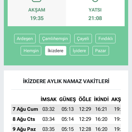
AKŞAM
YATSI
19:35
21:08
Ardeşen
Çamlıhemşin
Çayeli
Fındıklı
Hemşin
İkizdere
İyidere
Pazar
İKIZDERE AYLIK NAMAZ VAKITLERI
İMSAK
GÜNEŞ
ÖĞLE
İKINDI
AKŞAM
7 Ağu Cum
03:32
05:13
12:29
16:21
19:35
8 Ağu Cts
03:34
05:14
12:29
16:20
19:33
9 Ağu Paz
03:35
05:15
12:28
16:20
19:32