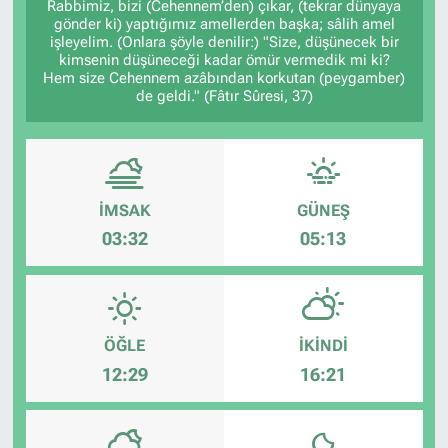
Rabbimiz, bizi (Cehennem’den) çıkar, (tekrar dünyaya
gönder ki) yaptığımız amellerden başka; sâlih amel
işleyelim. (Onlara şöyle denilir:) "Size, düşünecek bir
kimsenin düşüneceği kadar ömür vermedik mi ki?
Hem size Cehennem azâbından korkutan (peygamber)
de geldi." (Fâtır Sûresi, 37)
İMSAK
GÜNEŞ
03:32
05:13
ÖĞLE
İKINDI
12:29
16:21