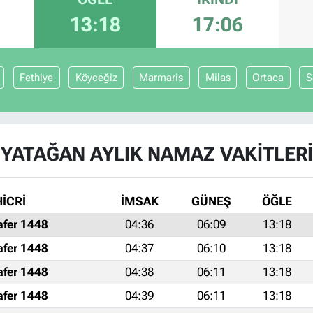
13:18
17:06
Fethiye
Köyceğiz
Marmaris
Milas
Ortaca
S
YATAĞAN AYLIK NAMAZ VAKITLERI
HİCRİ
İMSAK
GÜNEŞ
ÖĞLE
afer 1448
04:36
06:09
13:18
afer 1448
04:37
06:10
13:18
afer 1448
04:38
06:11
13:18
afer 1448
04:39
06:11
13:18