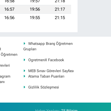
16:58
19:57
21:18
16:57
19:56
21:17
16:56
19:55
21:15
Whatsapp Branş Öğretmen
R
Grupları
ş Öğretmen
OgretmenX Facebook
evleri
MEB Sınav Görevleri Sayfası
tagram
Atama Taban Puanları
anı
Gizlilik Sözleşmesi
Haber Yazılımı:
TE Bilişim