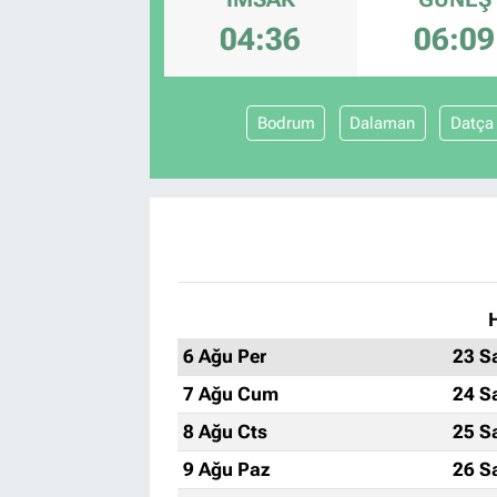
04:36
06:09
Bodrum
Dalaman
Datça
6 Ağu Per
23 S
7 Ağu Cum
24 S
8 Ağu Cts
25 S
9 Ağu Paz
26 S