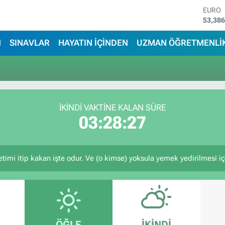
EURO
53,38
STERL
61,60
N
SINAVLAR
HAYATIN İÇİNDEN
UZMAN ÖĞRETMENLİ
G.ALT
6862,
i
BİST1
14.598
BITCO
79.591
İKINDI VAKTİNE KALAN SÜRE
DOLA
03:28:27
45,43
etimi itip kakan işte odur. Ve (o kimse) yoksula yemek yedirilmesi i
ÖĞLE
İKINDI