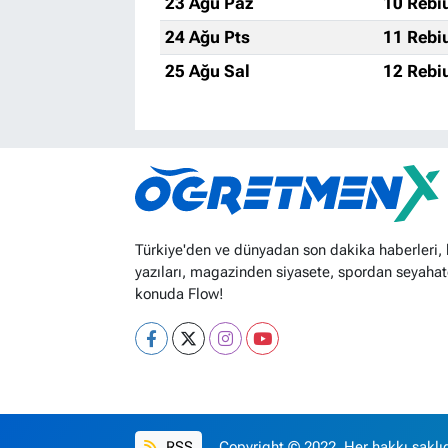
23 Ağu Paz
10 Rebi
24 Ağu Pts
11 Rebi
25 Ağu Sal
12 Rebi
Türkiye'den ve dünyadan son dakika haberleri,
yazıları, magazinden siyasete, spordan seyahat
konuda Flow!
RSS
Copyright © 2022. Her hakkı saklıd