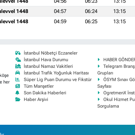
ulevvel 1448
04:56
06:23
13:15
ulevvel 1448
04:57
06:24
13:15
ulevvel 1448
04:59
06:25
13:15
İstanbul Nöbetçi Eczaneler
İstanbul Hava Durumu
HABER GÖNDE
İstanbul Namaz Vakitleri
Telegram Bran
İstanbul Trafik Yoğunluk Haritası
Grupları
 köşe
Süper Lig Puan Durumu ve Fikstür
ÖSYM Sınav Gör
e her
Tüm Manşetler
Sayfası
Son Dakika Haberleri
OgretmenX İns
Haber Arşivi
Okul Hizmet Pu
Sorgulama
ır.