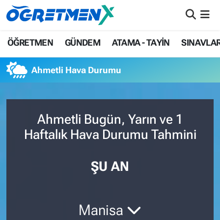
ÖĞRETMEN
İstanbul Nöbetçi Eczaneler
ÖĞRETMEN
GÜNDEM
ATAMA - TAYİN
SINAVLA
GÜNDEM
İstanbul Hava Durumu
Ahmetli Hava Durumu
ATAMA - TAYİN
İstanbul Namaz Vakitleri
SINAVLAR
İstanbul Trafik Yoğunluk Haritası
Ahmetli Bugün, Yarın ve 1
Haftalık Hava Durumu Tahmini
HAYATIN İÇİNDEN
Süper Lig Puan Durumu ve Fikstür
UZMAN ÖĞRETMENLİK
Tüm Manşetler
ŞU AN
EKONOMİ
Son Dakika Haberleri
Manisa
Haber Arşivi