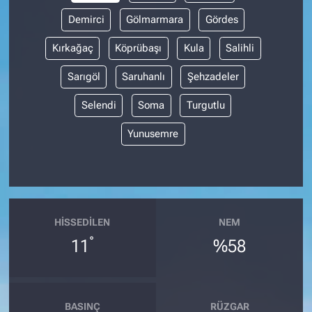
Demirci
Gölmarmara
Gördes
Kırkağaç
Köprübaşı
Kula
Salihli
Sarıgöl
Saruhanlı
Şehzadeler
Selendi
Soma
Turgutlu
Yunusemre
HISSEDILEN
NEM
°
11
%58
BASINÇ
RÜZGAR