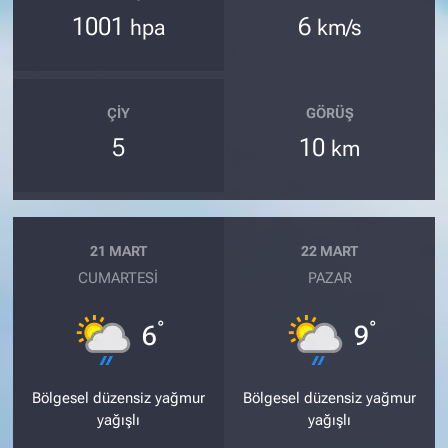
1001
6
hpa
km/s
ÇIY
GÖRÜŞ
5
10
km
21 MART
22 MART
CUMARTESI
PAZAR
°
°
6
9
Bölgesel düzensiz yağmur
Bölgesel düzensiz yağmur
yağışlı
yağışlı