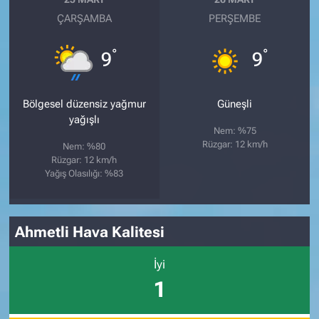
ÇARŞAMBA
PERŞEMBE
°
°
9
9
Bölgesel düzensiz yağmur
Güneşli
yağışlı
Nem: %75
Rüzgar: 12 km/h
Nem: %80
Rüzgar: 12 km/h
Yağış Olasılığı: %83
Ahmetli Hava Kalitesi
İyi
1