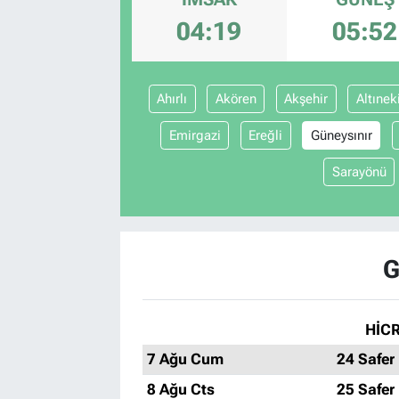
04:19
05:52
Ahırlı
Akören
Akşehir
Altınek
Emirgazi
Ereğli
Güneysınır
Sarayönü
G
HİCR
7 Ağu Cum
24 Safer
8 Ağu Cts
25 Safer