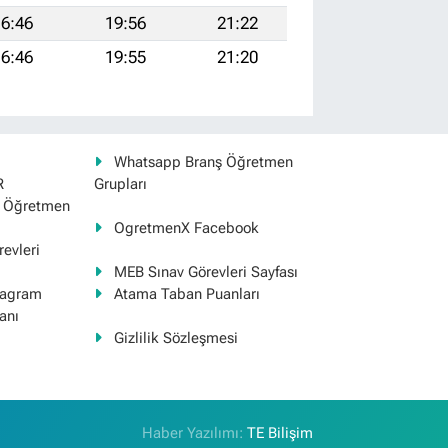
6:46
19:56
21:22
6:46
19:55
21:20
Whatsapp Branş Öğretmen
R
Grupları
ş Öğretmen
OgretmenX Facebook
evleri
MEB Sınav Görevleri Sayfası
tagram
Atama Taban Puanları
anı
Gizlilik Sözleşmesi
Haber Yazılımı:
TE Bilişim