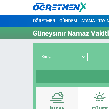
ÖĞRETMEN
İstanbul Nöbetçi Eczaneler
ÖĞRETMEN
GÜNDEM
ATAMA - TAYİ
GÜNDEM
İstanbul Hava Durumu
Güneysınır Namaz Vakitl
ATAMA - TAYİN
İstanbul Namaz Vakitleri
SINAVLAR
İstanbul Trafik Yoğunluk Haritası
Konya
HAYATIN İÇİNDEN
Süper Lig Puan Durumu ve Fikstür
UZMAN ÖĞRETMENLİK
Tüm Manşetler
EKONOMİ
Son Dakika Haberleri
Haber Arşivi
İMSAK
GÜNEŞ