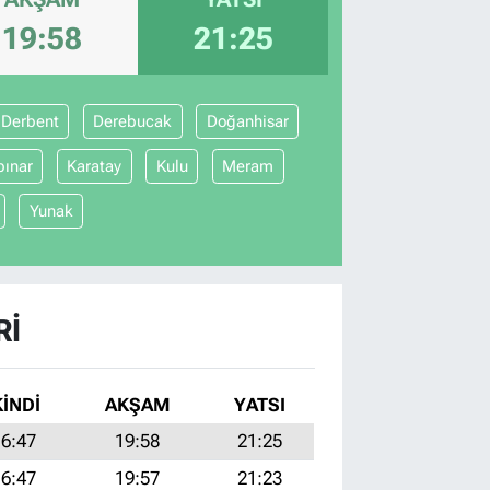
19:58
21:25
Derbent
Derebucak
Doğanhisar
pınar
Karatay
Kulu
Meram
Yunak
RI
KINDI
AKŞAM
YATSI
6:47
19:58
21:25
6:47
19:57
21:23