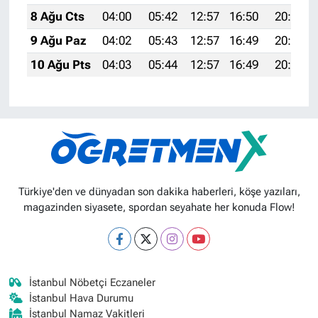
8 Ağu Cts
04:00
05:42
12:57
16:50
20:03
9 Ağu Paz
04:02
05:43
12:57
16:49
20:02
10 Ağu Pts
04:03
05:44
12:57
16:49
20:01
Türkiye'den ve dünyadan son dakika haberleri, köşe yazıları,
magazinden siyasete, spordan seyahate her konuda Flow!
İstanbul Nöbetçi Eczaneler
İstanbul Hava Durumu
İstanbul Namaz Vakitleri