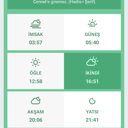
Cennet’e giremez. (Hadis-i Şerif)
İMSAK
GÜNEŞ
03:57
05:40
ÖĞLE
İKINDI
12:58
16:51
AKŞAM
YATSI
20:06
21:41