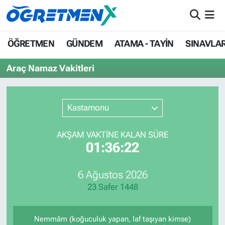
ÖĞRETMEN
İstanbul Nöbetçi Eczaneler
ÖĞRETMEN
GÜNDEM
ATAMA - TAYİN
SINAVLA
GÜNDEM
İstanbul Hava Durumu
Araç Namaz Vakitleri
ATAMA - TAYİN
İstanbul Namaz Vakitleri
Kastamonu
SINAVLAR
İstanbul Trafik Yoğunluk Haritası
AKŞAM VAKTİNE KALAN SÜRE
HAYATIN İÇİNDEN
Süper Lig Puan Durumu ve Fikstür
01:36:22
UZMAN ÖĞRETMENLİK
Tüm Manşetler
6 Ağustos 2026
23 Safer 1448
EKONOMİ
Son Dakika Haberleri
Haber Arşivi
Nemmâm (koğuculuk yapan, laf taşıyan kimse)