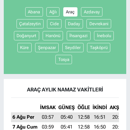
Abana
Ağlı
Araç
Azdavay
Çatalzeytin
Cide
Daday
Devrekani
Doğanyurt
Hanönü
İhsangazi
İnebolu
Küre
Şenpazar
Seydiler
Taşköprü
Tosya
ARAÇ AYLIK NAMAZ VAKITLERI
İMSAK
GÜNEŞ
ÖĞLE
İKINDI
AKŞAM
6 Ağu Per
03:57
05:40
12:58
16:51
20:06
7 Ağu Cum
03:59
05:41
12:58
16:50
20:04