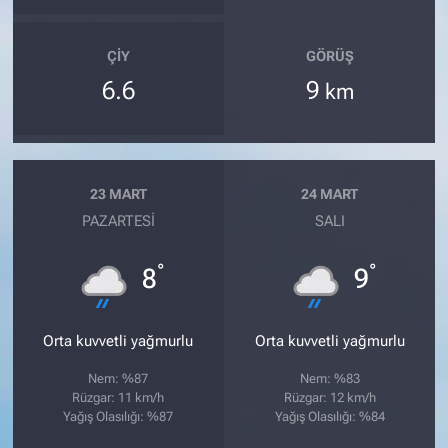
ÇIY
GÖRÜŞ
6.6
9
km
23 MART
24 MART
PAZARTESI
SALI
°
°
8
9
Orta kuvvetli yağmurlu
Orta kuvvetli yağmurlu
Nem: %87
Nem: %83
Rüzgar: 11 km/h
Rüzgar: 12 km/h
Yağış Olasılığı: %87
Yağış Olasılığı: %84