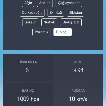
Afşin
Andırın
Çağlayancerit
Dulkadiroğlu
Ekinözü
Elbistan
Göksun
Nurhak
Onikişubat
Pazarcık
Türkoğlu
HISSEDILEN
NEM
°
6
%94
BASINÇ
RÜZGAR
1009
10
hpa
km/s