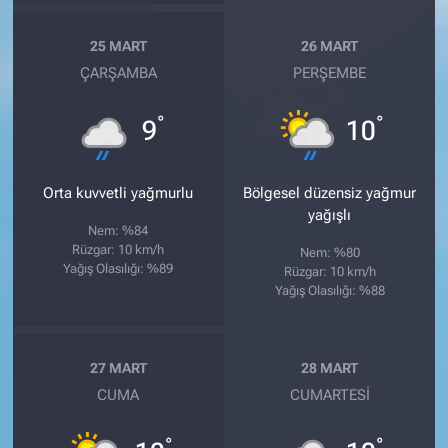
25 MART
26 MART
ÇARŞAMBA
PERŞEMBE
°
°
9
10
Orta kuvvetli yağmurlu
Bölgesel düzensiz yağmur
yağışlı
Nem: %84
Rüzgar: 10 km/h
Nem: %80
Yağış Olasılığı: %89
Rüzgar: 10 km/h
Yağış Olasılığı: %88
27 MART
28 MART
CUMA
CUMARTESI
°
°