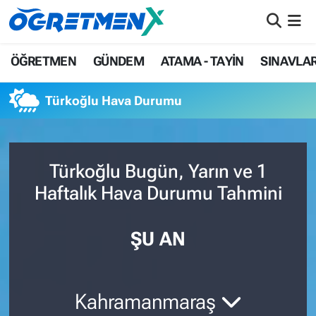
ÖĞRETMEN
İstanbul Nöbetçi Eczaneler
ÖĞRETMEN
GÜNDEM
ATAMA - TAYİN
SINAVLA
GÜNDEM
İstanbul Hava Durumu
Türkoğlu Hava Durumu
ATAMA - TAYİN
İstanbul Namaz Vakitleri
SINAVLAR
İstanbul Trafik Yoğunluk Haritası
Türkoğlu Bugün, Yarın ve 1
Haftalık Hava Durumu Tahmini
HAYATIN İÇİNDEN
Süper Lig Puan Durumu ve Fikstür
UZMAN ÖĞRETMENLİK
Tüm Manşetler
ŞU AN
EKONOMİ
Son Dakika Haberleri
Kahramanmaraş
Haber Arşivi