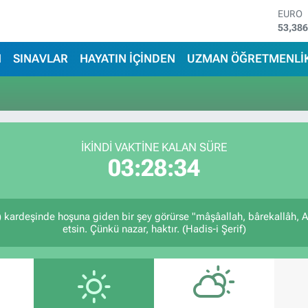
EURO
53,38
STERL
61,60
N
SINAVLAR
HAYATIN İÇİNDEN
UZMAN ÖĞRETMENLİ
G.ALT
6862,
BİST1
14.598
BITCO
79.591
İKINDI VAKTİNE KALAN SÜRE
DOLA
03:28:33
45,43
) kardeşinde hoşuna giden bir şey görürse "mâşâallah, bârekallâh, 
etsin. Çünkü nazar, haktır. (Hadis-i Şerif)