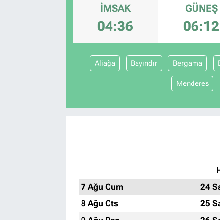
İMSAK
GÜNEŞ
04:36
06:12
Aliağa
Bayındır
Bergama
Menderes
7 Ağu Cum
24 S
8 Ağu Cts
25 S
9 Ağu Paz
26 S