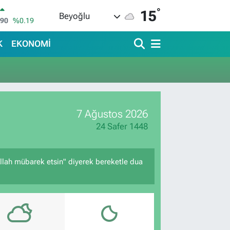
°
15
Beyoğlu
690
%0.19
İN
380
%0.18
K
EKONOMİ
IN
09000
%0.19
00
,00
%0
IN
,74
%-1.82
7 Ağustos 2026
R
620
%0.02
24 Safer 1448
Allah mübarek etsin" diyerek bereketle dua