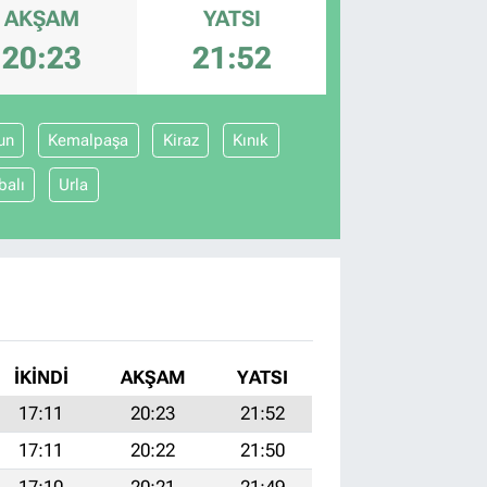
AKŞAM
YATSI
20:23
21:52
un
Kemalpaşa
Kiraz
Kınık
balı
Urla
İKINDI
AKŞAM
YATSI
17:11
20:23
21:52
17:11
20:22
21:50
17:10
20:21
21:49