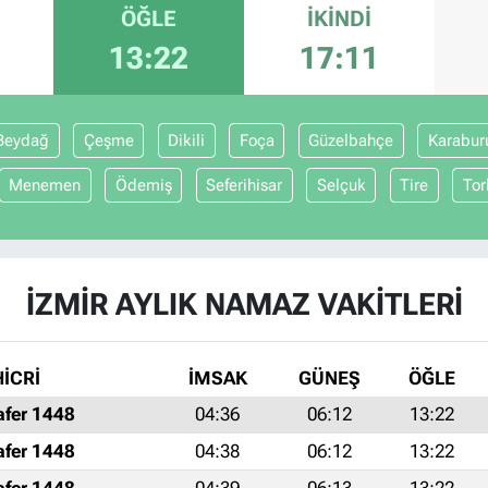
ÖĞLE
İKINDI
13:22
17:11
Beydağ
Çeşme
Dikili
Foça
Güzelbahçe
Karabur
Menemen
Ödemiş
Seferihisar
Selçuk
Tire
Tor
İZMIR AYLIK NAMAZ VAKITLERI
HİCRİ
İMSAK
GÜNEŞ
ÖĞLE
afer 1448
04:36
06:12
13:22
afer 1448
04:38
06:12
13:22
afer 1448
04:39
06:13
13:22