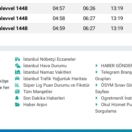
ulevvel 1448
04:57
06:26
13:19
ulevvel 1448
04:58
06:27
13:19
ulevvel 1448
04:59
06:27
13:19
İstanbul Nöbetçi Eczaneler
İstanbul Hava Durumu
HABER GÖNDE
İstanbul Namaz Vakitleri
Telegram Bran
İstanbul Trafik Yoğunluk Haritası
Grupları
 köşe
Süper Lig Puan Durumu ve Fikstür
ÖSYM Sınav Gör
e her
Tüm Manşetler
Sayfası
Son Dakika Haberleri
OgretmenX İns
Haber Arşivi
Okul Hizmet Pu
Sorgulama