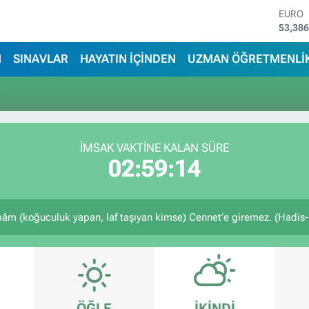
EURO
53,38
STERL
61,60
N
SINAVLAR
HAYATIN İÇİNDEN
UZMAN ÖĞRETMENLİ
G.ALT
6862,
i
BİST1
14.598
BITCO
79.591
İMSAK VAKTİNE KALAN SÜRE
DOLA
02:59:14
45,43
 (koğuculuk yapan, laf taşıyan kimse) Cennet’e giremez. (Hadis-i
ÖĞLE
İKINDI