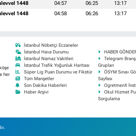
ulevvel 1448
04:57
06:25
13:17
ulevvel 1448
04:58
06:26
13:17
İstanbul Nöbetçi Eczaneler
İstanbul Hava Durumu
HABER GÖNDE
İstanbul Namaz Vakitleri
Telegram Bran
İstanbul Trafik Yoğunluk Haritası
Grupları
 köşe
Süper Lig Puan Durumu ve Fikstür
ÖSYM Sınav Gör
e her
Tüm Manşetler
Sayfası
Son Dakika Haberleri
OgretmenX İns
Haber Arşivi
Okul Hizmet Pu
Sorgulama
ır.