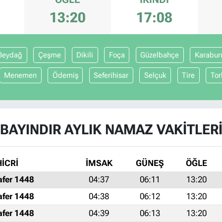
13:20
17:08
Beydağ
Çeşme
Dikili
Foça
Güzelbahçe
Karabur
Menemen
Ödemiş
Seferihisar
Selçuk
Tire
Tor
BAYINDIR AYLIK NAMAZ VAKITLER
HİCRİ
İMSAK
GÜNEŞ
ÖĞLE
afer 1448
04:37
06:11
13:20
afer 1448
04:38
06:12
13:20
afer 1448
04:39
06:13
13:20