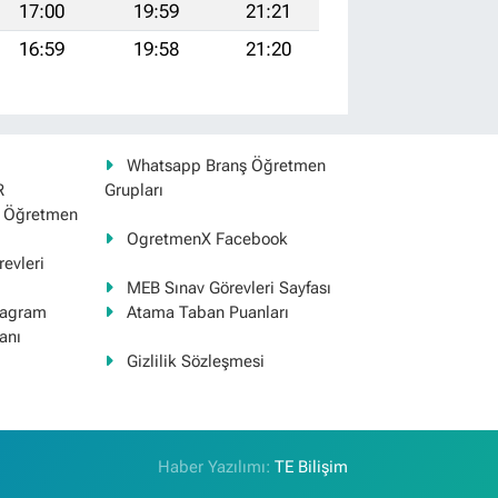
17:00
19:59
21:21
16:59
19:58
21:20
Whatsapp Branş Öğretmen
R
Grupları
ş Öğretmen
OgretmenX Facebook
evleri
MEB Sınav Görevleri Sayfası
tagram
Atama Taban Puanları
anı
Gizlilik Sözleşmesi
Haber Yazılımı:
TE Bilişim