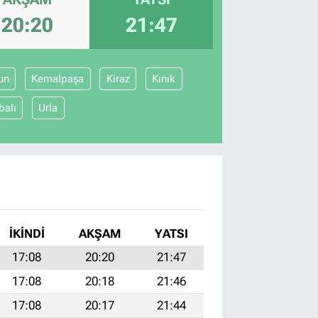
20:20
21:47
un
Kemalpaşa
Kiraz
Kınık
balı
Urla
I
İKINDI
AKŞAM
YATSI
17:08
20:20
21:47
17:08
20:18
21:46
17:08
20:17
21:44