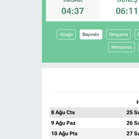
04:37
06:11
Aliağa
Bayındır
Bergama
Menderes
8 Ağu Cts
25 S
9 Ağu Paz
26 S
10 Ağu Pts
27 S