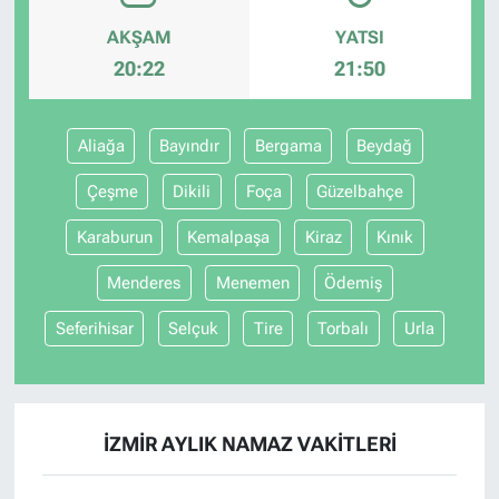
AKŞAM
YATSI
20:22
21:50
Aliağa
Bayındır
Bergama
Beydağ
Çeşme
Dikili
Foça
Güzelbahçe
Karaburun
Kemalpaşa
Kiraz
Kınık
Menderes
Menemen
Ödemiş
Seferihisar
Selçuk
Tire
Torbalı
Urla
İZMIR AYLIK NAMAZ VAKITLERI