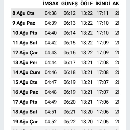
İMSAK
GÜNEŞ
ÖĞLE
İKINDI
AKŞAM
8 Ağu Cts
04:38
06:12
13:22
17:11
20:22
9 Ağu Paz
04:39
06:13
13:22
17:10
20:21
10 Ağu Pts
04:40
06:14
13:22
17:10
20:20
11 Ağu Sal
04:42
06:15
13:22
17:09
20:19
12 Ağu Çar
04:43
06:16
13:22
17:09
20:17
13 Ağu Per
04:44
06:17
13:21
17:08
20:16
14 Ağu Cum
04:46
06:18
13:21
17:08
20:15
15 Ağu Cts
04:47
06:19
13:21
17:07
20:14
16 Ağu Paz
04:48
06:19
13:21
17:07
20:12
17 Ağu Pts
04:49
06:20
13:21
17:06
20:11
18 Ağu Sal
04:51
06:21
13:20
17:06
20:10
19 Ağu Çar
04:52
06:22
13:20
17:05
20:08