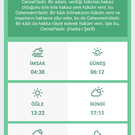
Cennet’tedir. Bir adam, verdiği hükmün haksız
olduğunu bile bile haksız yere hüküm verir, bu
Cehennem’dedir. Bir kâdı bilmeksizin hüküm verir ve
insanların haklarını zâyi eder, bu da Cehennem’dedir.
Bir kâdı da hakka riâyet ederek hüküm verir, işte bu,
Cennet’tedir. (Hadis-i Şerif)
İMSAK
GÜNEŞ
04:38
06:12
ÖĞLE
İKINDI
13:22
17:11