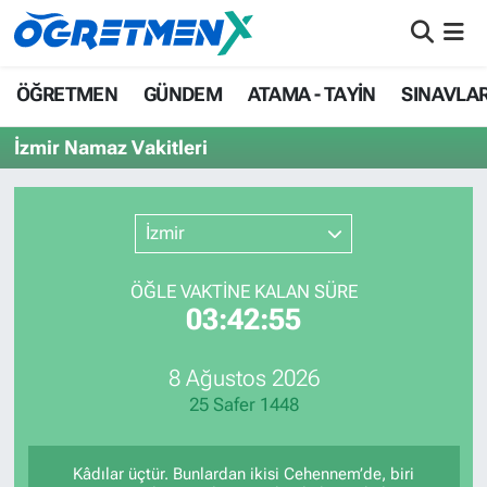
ÖĞRETMEN
İstanbul Nöbetçi Eczaneler
ÖĞRETMEN
GÜNDEM
ATAMA - TAYİN
SINAVLA
GÜNDEM
İstanbul Hava Durumu
İzmir Namaz Vakitleri
ATAMA - TAYİN
İstanbul Namaz Vakitleri
İzmir
SINAVLAR
İstanbul Trafik Yoğunluk Haritası
ÖĞLE VAKTİNE KALAN SÜRE
HAYATIN İÇİNDEN
Süper Lig Puan Durumu ve Fikstür
03:42:55
UZMAN ÖĞRETMENLİK
Tüm Manşetler
8 Ağustos 2026
25 Safer 1448
EKONOMİ
Son Dakika Haberleri
Haber Arşivi
Kâdılar üçtür. Bunlardan ikisi Cehennem’de, biri