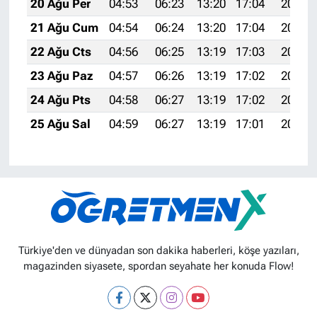
20 Ağu Per
04:53
06:23
13:20
17:04
20:07
21 Ağu Cum
04:54
06:24
13:20
17:04
20:06
22 Ağu Cts
04:56
06:25
13:19
17:03
20:04
23 Ağu Paz
04:57
06:26
13:19
17:02
20:03
24 Ağu Pts
04:58
06:27
13:19
17:02
20:01
25 Ağu Sal
04:59
06:27
13:19
17:01
20:00
Türkiye'den ve dünyadan son dakika haberleri, köşe yazıları,
magazinden siyasete, spordan seyahate her konuda Flow!