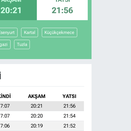
20:21
21:56
Esenyurt
Kartal
Küçükçekmece
gazi
Tuzla
I
KINDI
AKŞAM
YATSI
7:07
20:21
21:56
7:07
20:20
21:54
7:06
20:19
21:52