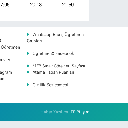
7:06
20:18
21:50
Whatsapp Branş Öğretmen
R
Grupları
ş Öğretmen
OgretmenX Facebook
evleri
MEB Sınav Görevleri Sayfası
tagram
Atama Taban Puanları
anı
Gizlilik Sözleşmesi
Haber Yazılımı:
TE Bilişim