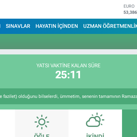
EURO
53,38
STERL
61,60
N
SINAVLAR
HAYATIN İÇİNDEN
UZMAN ÖĞRETMENLİ
G.ALT
6862,
i
BİST1
14.598
BITCO
79.591
YATSI VAKTİNE KALAN SÜRE
DOLA
25:11
45,43
e fazilet) olduğunu bilselerdi, ümmetim, senenin tamamının Ramazan
ÖĞLE
İKINDI