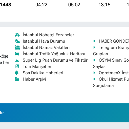
 1448
04:22
06:02
13:15
1
İstanbul Nöbetçi Eczaneler
İstanbul Hava Durumu
HABER GÖNDE
İstanbul Namaz Vakitleri
Telegram Bran
İstanbul Trafik Yoğunluk Haritası
Grupları
 köşe
Süper Lig Puan Durumu ve Fikstür
ÖSYM Sınav Gör
e her
Tüm Manşetler
Sayfası
Son Dakika Haberleri
OgretmenX İns
Haber Arşivi
Okul Hizmet Pu
Sorgulama
ır.