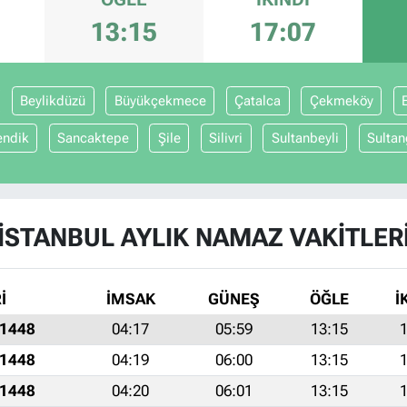
13:15
17:07
Beylikdüzü
Büyükçekmece
Çatalca
Çekmeköy
endik
Sancaktepe
Şile
Silivri
Sultanbeyli
Sultan
İSTANBUL AYLIK NAMAZ VAKITLER
İ
İMSAK
GÜNEŞ
ÖĞLE
İ
 1448
04:17
05:59
13:15
1
 1448
04:19
06:00
13:15
1
 1448
04:20
06:01
13:15
1