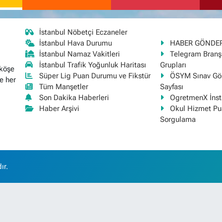
İstanbul Nöbetçi Eczaneler
İstanbul Hava Durumu
HABER GÖNDE
İstanbul Namaz Vakitleri
Telegram Bran
İstanbul Trafik Yoğunluk Haritası
Grupları
 köşe
Süper Lig Puan Durumu ve Fikstür
ÖSYM Sınav Gör
e her
Tüm Manşetler
Sayfası
Son Dakika Haberleri
OgretmenX İns
Haber Arşivi
Okul Hizmet Pu
Sorgulama
ır.