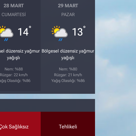
28 MART
29 MART
CUMARTESI
PAZAR
°
°
14
13
sel düzensiz yağmur
Bölgesel düzensiz yağmur
yağışlı
yağışlı
Nem: %88
Nem: %80
Rüzgar: 22 km/h
Rüzgar: 21 km/h
ağış Olasılığı: %86
Yağış Olasılığı: %86
Çok Sağlıksız
Tehlikeli