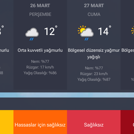
26 MART
27 MART
PERŞEMBE
CUMA
°
°
°
3
12
14
murlu
Orta kuvvetli yağmurlu
Bölgesel düzensiz yağmur
Bölge
yağışlı
Nem: %77
h
Rüzgar: 17 km/h
Nem: %77
88
Yağış Olasılığı: %86
Rüzgar: 23 km/h
Yağış Olasılığı: %87
Y
Hassaslar için sağlıksız
Sağlıksız