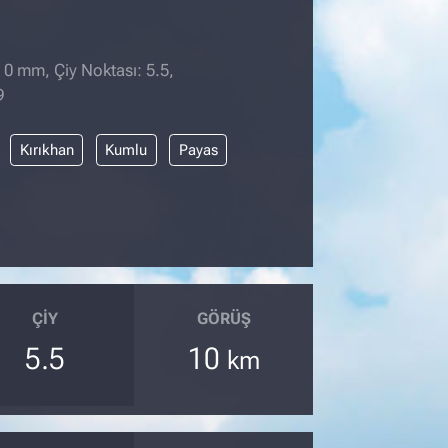
 0 mm, Çiy Noktası: 5.5,
9
Kırıkhan
Kumlu
Payas
ÇIY
GÖRÜŞ
5.5
10
km