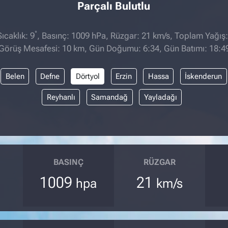
Parçalı Bulutlu
°
caklık: 9
, Basınç: 1009 hPa, Rüzgar: 21 km/s, Toplam Yağış:
Görüş Mesafesi: 10 km, Gün Doğumu: 6:34, Gün Batımı: 18:4
Belen
Defne
Dörtyol
Erzin
Hassa
İskenderun
Reyhanlı
Samandağ
Yayladağı
BASINÇ
RÜZGAR
1009
21
hpa
km/s