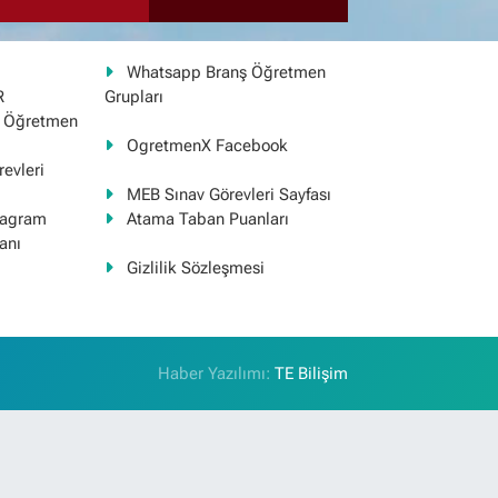
Whatsapp Branş Öğretmen
R
Grupları
ş Öğretmen
OgretmenX Facebook
evleri
MEB Sınav Görevleri Sayfası
tagram
Atama Taban Puanları
anı
Gizlilik Sözleşmesi
Haber Yazılımı:
TE Bilişim