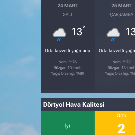
24 MART
25 MART
SALI
ÇARŞAMBA
°
13
1
Orta kuvvetli yağmurlu
Orta kuvvetli yağ
Nem: %76
Nem: %78
Rüzgar: 10 km/h
Rüzgar: 13 km/
Yağış Olasılığı: %89
Yağış Olasılığı: %
Dörtyol Hava Kalitesi
Orta
2
İyi