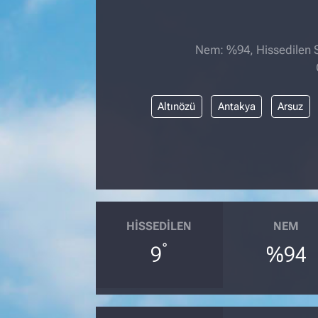
Nem: %94, Hissedilen Sı
Altınözü
Antakya
Arsuz
HISSEDILEN
NEM
°
9
%94