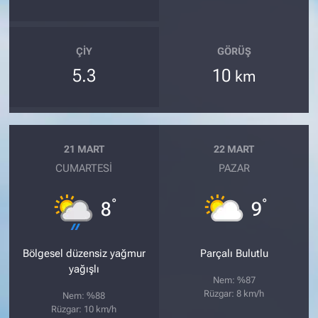
ÇIY
GÖRÜŞ
5.3
10
km
21 MART
22 MART
CUMARTESI
PAZAR
°
°
8
9
Bölgesel düzensiz yağmur
Parçalı Bulutlu
yağışlı
Nem: %87
Rüzgar: 8 km/h
Nem: %88
Rüzgar: 10 km/h