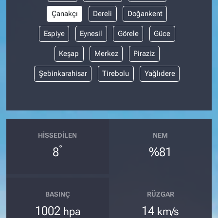
Çanakçı
Dereli
Doğankent
Espiye
Eynesil
Görele
Güce
Keşap
Merkez
Piraziz
Şebinkarahisar
Tirebolu
Yağlıdere
HISSEDILEN
NEM
°
8
%81
BASINÇ
RÜZGAR
1002
14
hpa
km/s