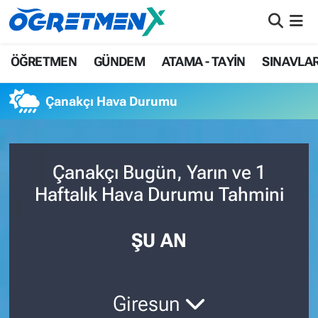
ÖĞRETMEN
İstanbul Nöbetçi Eczaneler
ÖĞRETMEN
GÜNDEM
ATAMA - TAYİN
SINAVLA
GÜNDEM
İstanbul Hava Durumu
Çanakçı Hava Durumu
ATAMA - TAYİN
İstanbul Namaz Vakitleri
SINAVLAR
İstanbul Trafik Yoğunluk Haritası
Çanakçı Bugün, Yarın ve 1
Haftalık Hava Durumu Tahmini
HAYATIN İÇİNDEN
Süper Lig Puan Durumu ve Fikstür
UZMAN ÖĞRETMENLİK
Tüm Manşetler
ŞU AN
EKONOMİ
Son Dakika Haberleri
Giresun
Haber Arşivi