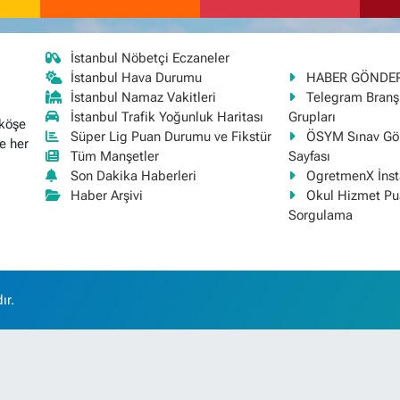
İstanbul Nöbetçi Eczaneler
İstanbul Hava Durumu
HABER GÖNDE
İstanbul Namaz Vakitleri
Telegram Bran
İstanbul Trafik Yoğunluk Haritası
Grupları
 köşe
Süper Lig Puan Durumu ve Fikstür
ÖSYM Sınav Gör
e her
Tüm Manşetler
Sayfası
Son Dakika Haberleri
OgretmenX İns
Haber Arşivi
Okul Hizmet Pu
Sorgulama
ır.