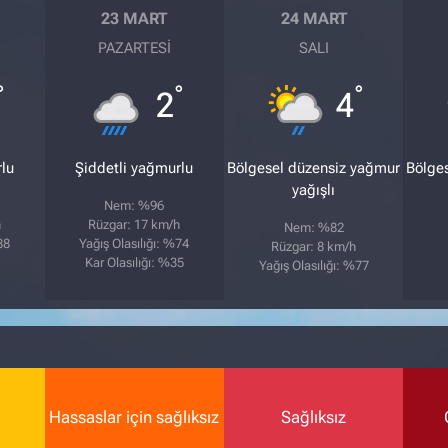
23 MART
24 MART
PAZARTESI
SALI
°
°
°
2
4
rlu
Şiddetli yağmurlu
Bölgesel düzensiz yağmur
Bölge
yağışlı
Nem: %96
h
Rüzgar: 17 km/h
Nem: %82
88
Yağış Olasılığı: %74
Rüzgar: 8 km/h
Kar Olasılığı: %35
Yağış Olasılığı: %77
Hassaslar için sağlıksız
Sağlıksız