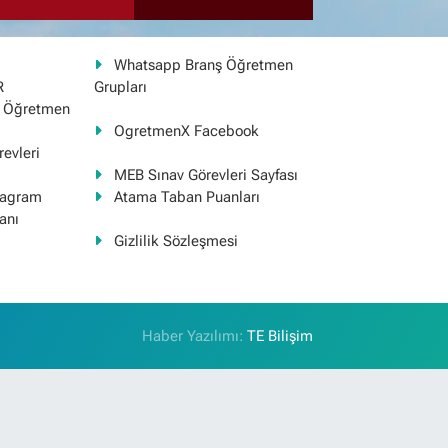
Whatsapp Branş Öğretmen
R
Grupları
ş Öğretmen
OgretmenX Facebook
evleri
MEB Sınav Görevleri Sayfası
tagram
Atama Taban Puanları
anı
Gizlilik Sözleşmesi
Haber Yazılımı:
TE Bilişim