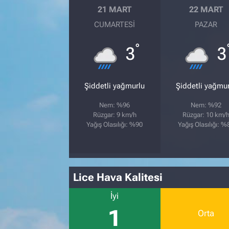
21 MART
22 MART
CUMARTESI
PAZAR
°
3
3
Şiddetli yağmurlu
Şiddetli yağmu
Nem: %96
Nem: %92
Rüzgar: 9 km/h
Rüzgar: 10 km/
Yağış Olasılığı: %90
Yağış Olasılığı: %
Lice Hava Kalitesi
İyi
1
Orta