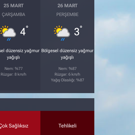
25 MART
26 MART
ÇARŞAMBA
PERŞEMBE
°
°
4
3
sel düzensiz yağmur
Bölgesel düzensiz yağmur
yağışlı
yağışlı
Nem: %77
Nem: %87
Rüzgar: 8 km/h
Rüzgar: 6 km/h
Yağış Olasılığı: %87
Çok Sağlıksız
Tehlikeli