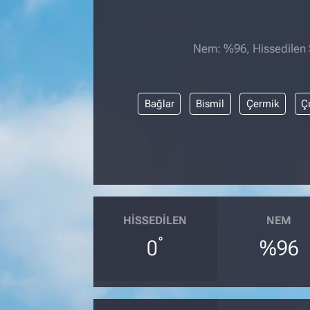
Nem: %96, Hissedilen S
Bağlar
Bismil
Çermik
Ç
HISSEDILEN
NEM
°
0
%96