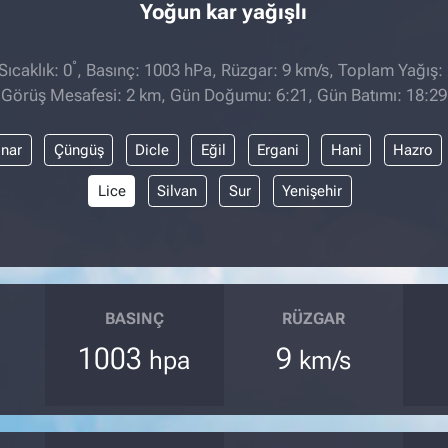
Yoğun kar yağışlı
°
ıcaklık: 0
, Basınç: 1003 hPa, Rüzgar: 9 km/s, Toplam Yağış:
Görüş Mesafesi: 2 km, Gün Doğumu: 6:21, Gün Batımı: 18:29
ınar
Çüngüş
Dicle
Eğil
Ergani
Hani
Hazro
Lice
Silvan
Sur
Yenişehir
BASINÇ
RÜZGAR
1003
9
hpa
km/s