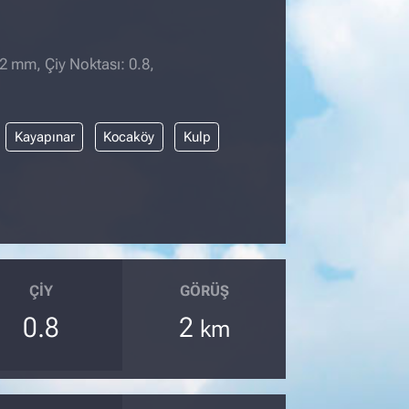
 2 mm, Çiy Noktası: 0.8,
Kayapınar
Kocaköy
Kulp
ÇIY
GÖRÜŞ
0.8
2
km