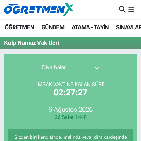
ÖĞRETMEN
İstanbul Nöbetçi Eczaneler
ÖĞRETMEN
GÜNDEM
ATAMA - TAYİN
SINAVLA
GÜNDEM
İstanbul Hava Durumu
Kulp Namaz Vakitleri
ATAMA - TAYİN
İstanbul Namaz Vakitleri
Diyarbakır
SINAVLAR
İstanbul Trafik Yoğunluk Haritası
İMSAK VAKTİNE KALAN SÜRE
HAYATIN İÇİNDEN
Süper Lig Puan Durumu ve Fikstür
02:27:27
UZMAN ÖĞRETMENLİK
Tüm Manşetler
9 Ağustos 2026
26 Safer 1448
EKONOMİ
Son Dakika Haberleri
Haber Arşivi
Sizden biri kendisinde, malında veya (din) kardeşinde