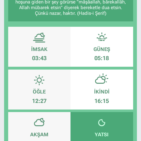
hoşuna giden bir şey görürse "mâşâallah, bârekallâh,
Allah mübarek etsin" diyerek bereketle dua etsin.
Çünkü nazar, haktır. (Hadis-i Şerif)
İMSAK
GÜNEŞ
03:43
05:18
ÖĞLE
İKINDI
12:27
16:15
AKŞAM
YATSI