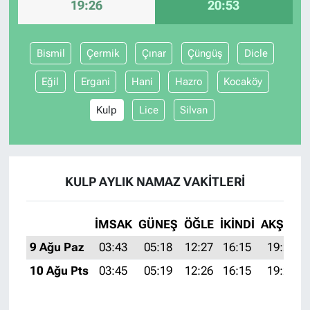
19:26
20:53
Bismil
Çermik
Çınar
Çüngüş
Dicle
Eğil
Ergani
Hani
Hazro
Kocaköy
Kulp
Lice
Silvan
KULP AYLIK NAMAZ VAKITLERI
İMSAK
GÜNEŞ
ÖĞLE
İKINDI
AKŞAM
9 Ağu Paz
03:43
05:18
12:27
16:15
19:26
10 Ağu Pts
03:45
05:19
12:26
16:15
19:24