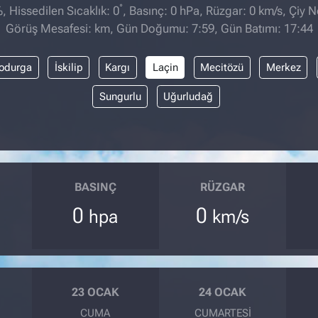
°
 Hissedilen Sıcaklık: 0
, Basınç: 0 hPa, Rüzgar: 0 km/s, Çiy No
Görüş Mesafesi: km, Gün Doğumu: 7:59, Gün Batımı: 17:44
odurga
İskilip
Kargı
Laçin
Mecitözü
Merkez
Sungurlu
Uğurludağ
BASINÇ
RÜZGAR
0
0
hpa
km/s
23 OCAK
24 OCAK
CUMA
CUMARTESI