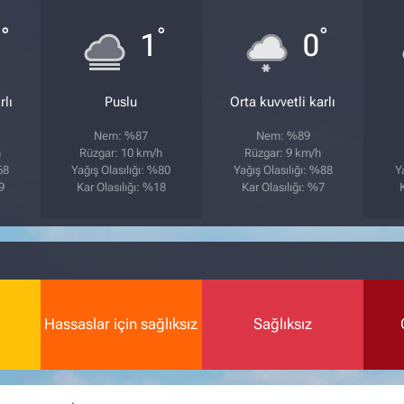
°
°
°
2
1
0
rlı
Puslu
Orta kuvvetli karlı
Nem: %87
Nem: %89
h
Rüzgar: 10 km/h
Rüzgar: 9 km/h
68
Yağış Olasılığı: %80
Yağış Olasılığı: %88
Y
9
Kar Olasılığı: %18
Kar Olasılığı: %7
Hassaslar için sağlıksız
Sağlıksız