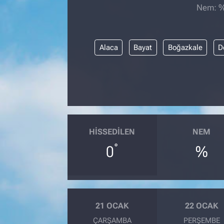
Nem: %,
Alaca
Bayat
Boğazkale
D
HISSEDILEN
NEM
°
0
%
21 OCAK
22 OCAK
ÇARŞAMBA
PERŞEMBE