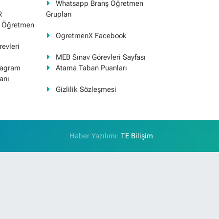
Whatsapp Branş Öğretmen
R
Grupları
ş Öğretmen
OgretmenX Facebook
evleri
MEB Sınav Görevleri Sayfası
tagram
Atama Taban Puanları
anı
Gizlilik Sözleşmesi
Haber Yazılımı:
TE Bilişim