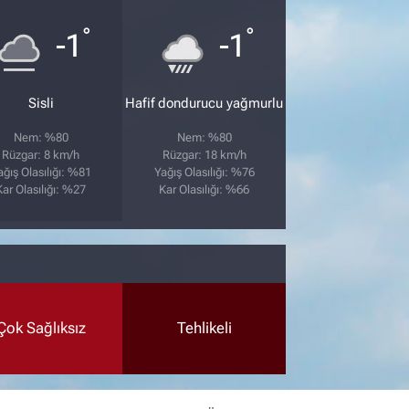
°
°
-1
-1
Sisli
Hafif dondurucu yağmurlu
Nem: %80
Nem: %80
Rüzgar: 8 km/h
Rüzgar: 18 km/h
ağış Olasılığı: %81
Yağış Olasılığı: %76
Kar Olasılığı: %27
Kar Olasılığı: %66
Çok Sağlıksız
Tehlikeli