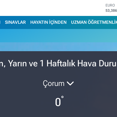
EURO
53,38
STERL
61,60
N
SINAVLAR
HAYATIN İÇİNDEN
UZMAN ÖĞRETMENLİ
G.ALT
6862,
BİST1
14.598
BITCO
79.591
DOLA
, Yarın ve 1 Haftalık Hava Du
45,43
Çorum
°
0