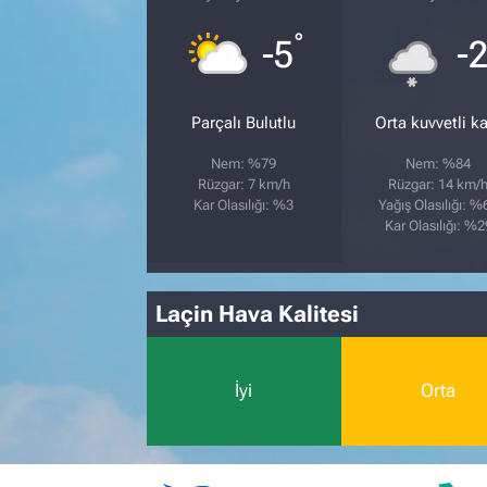
°
-5
-
Parçalı Bulutlu
Orta kuvvetli ka
Nem: %79
Nem: %84
Rüzgar: 7 km/h
Rüzgar: 14 km/
Kar Olasılığı: %3
Yağış Olasılığı: %
Kar Olasılığı: %2
Laçin Hava Kalitesi
İyi
Orta