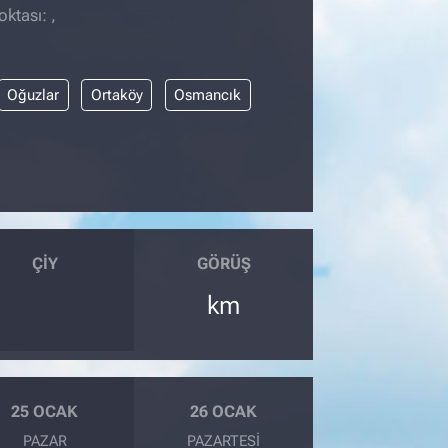
ktası: ,
Oğuzlar
Ortaköy
Osmancık
ÇIY
GÖRÜŞ
km
25 OCAK
26 OCAK
PAZAR
PAZARTESI