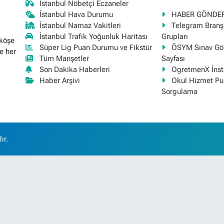
İstanbul Nöbetçi Eczaneler
İstanbul Hava Durumu
HABER GÖNDE
İstanbul Namaz Vakitleri
Telegram Bran
İstanbul Trafik Yoğunluk Haritası
Grupları
 köşe
Süper Lig Puan Durumu ve Fikstür
ÖSYM Sınav Gör
e her
Tüm Manşetler
Sayfası
Son Dakika Haberleri
OgretmenX İns
Haber Arşivi
Okul Hizmet Pu
Sorgulama
ır.