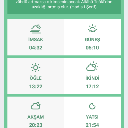
zühdü artmazsa o kimsenin ancak Allâhü Teâlâ’dan
uzaklığı artmış olur. (Hadis-i Şerif)
İMSAK
GÜNEŞ
04:32
06:10
ÖĞLE
İKINDI
13:22
17:12
AKŞAM
YATSI
20:23
21:54