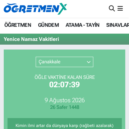
ÖĞRETMEN
İstanbul Nöbetçi Eczaneler
ÖĞRETMEN
GÜNDEM
ATAMA - TAYİN
SINAVLA
GÜNDEM
İstanbul Hava Durumu
Yenice Namaz Vakitleri
ATAMA - TAYİN
İstanbul Namaz Vakitleri
Çanakkale
SINAVLAR
İstanbul Trafik Yoğunluk Haritası
ÖĞLE VAKTİNE KALAN SÜRE
HAYATIN İÇİNDEN
Süper Lig Puan Durumu ve Fikstür
02:07:39
UZMAN ÖĞRETMENLİK
Tüm Manşetler
9 Ağustos 2026
26 Safer 1448
EKONOMİ
Son Dakika Haberleri
Haber Arşivi
Kimin ilmi artar da dünyaya karşı (rağbeti azalarak)