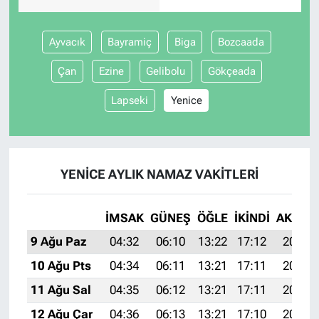
Ayvacık
Bayramiç
Biga
Bozcaada
Çan
Ezine
Gelibolu
Gökçeada
Lapseki
Yenice
YENICE AYLIK NAMAZ VAKITLERI
İMSAK
GÜNEŞ
ÖĞLE
İKINDI
AKŞAM
9 Ağu Paz
04:32
06:10
13:22
17:12
20:23
10 Ağu Pts
04:34
06:11
13:21
17:11
20:22
11 Ağu Sal
04:35
06:12
13:21
17:11
20:21
12 Ağu Çar
04:36
06:13
13:21
17:10
20:20