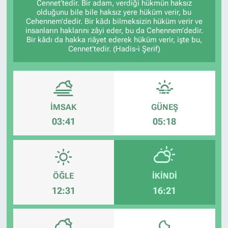
Cennet’tedir. Bir adam, verdiği hükmün haksız
olduğunu bile bile haksız yere hüküm verir, bu
Cehennem’dedir. Bir kâdı bilmeksizin hüküm verir ve
insanların haklarını zâyi eder, bu da Cehennem’dedir.
Bir kâdı da hakka riâyet ederek hüküm verir, işte bu,
Cennet’tedir. (Hadis-i Şerif)
İMSAK
GÜNEŞ
03:41
05:18
ÖĞLE
İKINDI
12:31
16:21