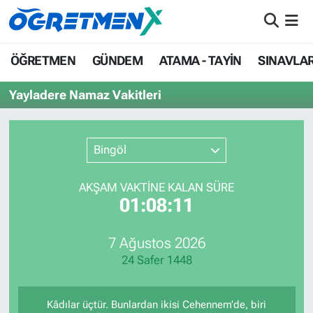
ÖĞRETMEN
İstanbul Nöbetçi Eczaneler
ÖĞRETMEN
GÜNDEM
ATAMA - TAYİN
SINAVLA
GÜNDEM
İstanbul Hava Durumu
Yayladere Namaz Vakitleri
ATAMA - TAYİN
İstanbul Namaz Vakitleri
Bingöl
SINAVLAR
İstanbul Trafik Yoğunluk Haritası
AKŞAM VAKTİNE KALAN SÜRE
HAYATIN İÇİNDEN
Süper Lig Puan Durumu ve Fikstür
01:08:11
UZMAN ÖĞRETMENLİK
Tüm Manşetler
7 Ağustos 2026
24 Safer 1448
EKONOMİ
Son Dakika Haberleri
Haber Arşivi
Kâdılar üçtür. Bunlardan ikisi Cehennem’de, biri