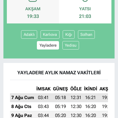
AKŞAM
YATSI
19:33
21:03
Adaklı
Karlıova
Kiğı
Solhan
Yayladere
Yedisu
YAYLADERE AYLIK NAMAZ VAKITLERI
İMSAK
GÜNEŞ
ÖĞLE
İKINDI
AKŞAM
7 Ağu Cum
03:41
05:18
12:31
16:21
19:33
8 Ağu Cts
03:43
05:19
12:30
16:20
19:32
9 Ağu Paz
03:44
05:20
12:30
16:20
19:31