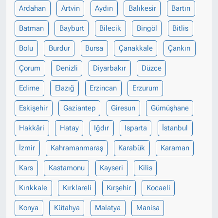
Ardahan
Artvin
Aydın
Balıkesir
Bartın
Batman
Bayburt
Bilecik
Bingöl
Bitlis
Bolu
Burdur
Bursa
Çanakkale
Çankırı
Çorum
Denizli
Diyarbakır
Düzce
Edirne
Elazığ
Erzincan
Erzurum
Eskişehir
Gaziantep
Giresun
Gümüşhane
Hakkâri
Hatay
Iğdır
Isparta
İstanbul
İzmir
Kahramanmaraş
Karabük
Karaman
Kars
Kastamonu
Kayseri
Kilis
Kırıkkale
Kırklareli
Kırşehir
Kocaeli
Konya
Kütahya
Malatya
Manisa