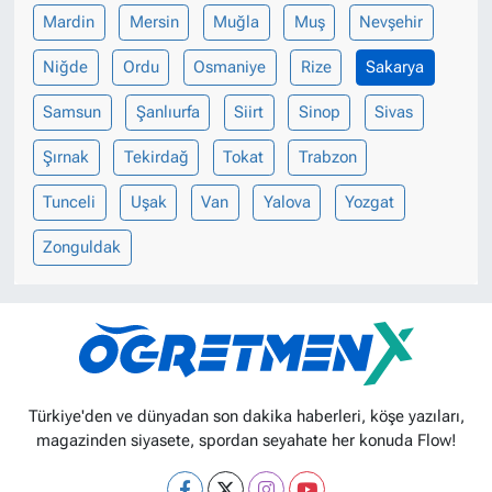
Mardin
Mersin
Muğla
Muş
Nevşehir
Niğde
Ordu
Osmaniye
Rize
Sakarya
Samsun
Şanlıurfa
Siirt
Sinop
Sivas
Şırnak
Tekirdağ
Tokat
Trabzon
Tunceli
Uşak
Van
Yalova
Yozgat
Zonguldak
Türkiye'den ve dünyadan son dakika haberleri, köşe yazıları,
magazinden siyasete, spordan seyahate her konuda Flow!