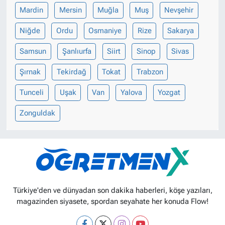
Mardin
Mersin
Muğla
Muş
Nevşehir
Niğde
Ordu
Osmaniye
Rize
Sakarya
Samsun
Şanlıurfa
Siirt
Sinop
Sivas
Şırnak
Tekirdağ
Tokat
Trabzon
Tunceli
Uşak
Van
Yalova
Yozgat
Zonguldak
Türkiye'den ve dünyadan son dakika haberleri, köşe yazıları,
magazinden siyasete, spordan seyahate her konuda Flow!