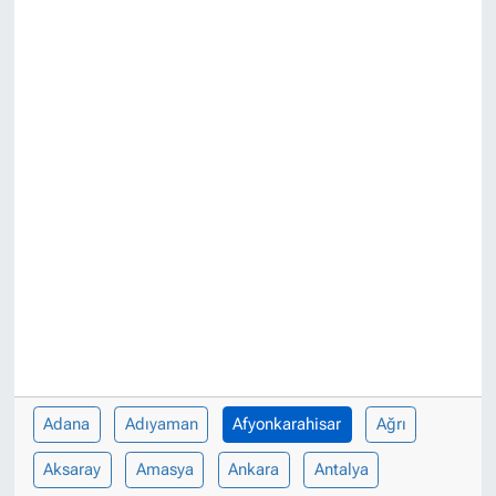
Adana
Adıyaman
Afyonkarahisar
Ağrı
Aksaray
Amasya
Ankara
Antalya