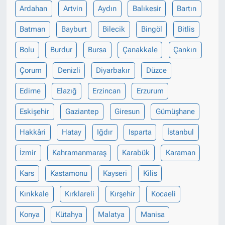
Ardahan
Artvin
Aydın
Balıkesir
Bartın
Batman
Bayburt
Bilecik
Bingöl
Bitlis
Bolu
Burdur
Bursa
Çanakkale
Çankırı
Çorum
Denizli
Diyarbakır
Düzce
Edirne
Elazığ
Erzincan
Erzurum
Eskişehir
Gaziantep
Giresun
Gümüşhane
Hakkâri
Hatay
Iğdır
Isparta
İstanbul
İzmir
Kahramanmaraş
Karabük
Karaman
Kars
Kastamonu
Kayseri
Kilis
Kırıkkale
Kırklareli
Kırşehir
Kocaeli
Konya
Kütahya
Malatya
Manisa