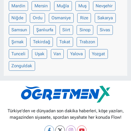
Mardin
Mersin
Muğla
Muş
Nevşehir
Niğde
Ordu
Osmaniye
Rize
Sakarya
Samsun
Şanlıurfa
Siirt
Sinop
Sivas
Şırnak
Tekirdağ
Tokat
Trabzon
Tunceli
Uşak
Van
Yalova
Yozgat
Zonguldak
Türkiye'den ve dünyadan son dakika haberleri, köşe yazıları,
magazinden siyasete, spordan seyahate her konuda Flow!