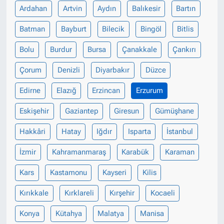
Ardahan
Artvin
Aydın
Balıkesir
Bartın
Batman
Bayburt
Bilecik
Bingöl
Bitlis
Bolu
Burdur
Bursa
Çanakkale
Çankırı
Çorum
Denizli
Diyarbakır
Düzce
Edirne
Elazığ
Erzincan
Erzurum
Eskişehir
Gaziantep
Giresun
Gümüşhane
Hakkâri
Hatay
Iğdır
Isparta
İstanbul
İzmir
Kahramanmaraş
Karabük
Karaman
Kars
Kastamonu
Kayseri
Kilis
Kırıkkale
Kırklareli
Kırşehir
Kocaeli
Konya
Kütahya
Malatya
Manisa