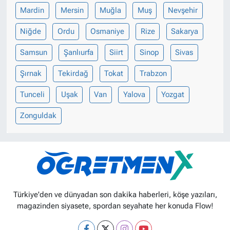
Mardin
Mersin
Muğla
Muş
Nevşehir
Niğde
Ordu
Osmaniye
Rize
Sakarya
Samsun
Şanlıurfa
Siirt
Sinop
Sivas
Şırnak
Tekirdağ
Tokat
Trabzon
Tunceli
Uşak
Van
Yalova
Yozgat
Zonguldak
Türkiye'den ve dünyadan son dakika haberleri, köşe yazıları,
magazinden siyasete, spordan seyahate her konuda Flow!