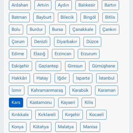
Ardahan
Artvin
Aydın
Balıkesir
Bartın
Batman
Bayburt
Bilecik
Bingöl
Bitlis
Bolu
Burdur
Bursa
Çanakkale
Çankırı
Çorum
Denizli
Diyarbakır
Düzce
Edirne
Elazığ
Erzincan
Erzurum
Eskişehir
Gaziantep
Giresun
Gümüşhane
Hakkâri
Hatay
Iğdır
Isparta
İstanbul
İzmir
Kahramanmaraş
Karabük
Karaman
Kars
Kastamonu
Kayseri
Kilis
Kırıkkale
Kırklareli
Kırşehir
Kocaeli
Konya
Kütahya
Malatya
Manisa