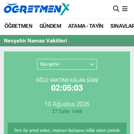
ÖĞRETMEN
İstanbul Nöbetçi Eczaneler
ÖĞRETMEN
GÜNDEM
ATAMA - TAYİN
SINAVLA
GÜNDEM
İstanbul Hava Durumu
Nevşehir Namaz Vakitleri
ATAMA - TAYİN
İstanbul Namaz Vakitleri
Nevşehir
SINAVLAR
İstanbul Trafik Yoğunluk Haritası
ÖĞLE VAKTİNE KALAN SÜRE
HAYATIN İÇİNDEN
Süper Lig Puan Durumu ve Fikstür
02:05:03
UZMAN ÖĞRETMENLİK
Tüm Manşetler
10 Ağustos 2026
27 Safer 1448
EKONOMİ
Son Dakika Haberleri
Haber Arşivi
İlmi ile amel eden, malının fazlasını infâk eden (zekât