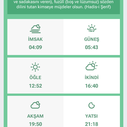
ve sadakasını veren), fuzûlî (boş ve lüzumsuz) sözden
dilini tutan kimseye müjdeler olsun. (Hadis-i Şerif)
İMSAK
GÜNEŞ
04:09
05:43
ÖĞLE
İKINDI
12:52
16:40
AKŞAM
YATSI
19:50
21:18