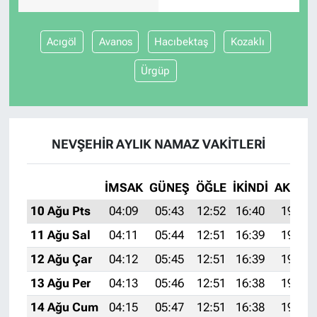
Acıgöl
Avanos
Hacıbektaş
Kozaklı
Ürgüp
NEVŞEHIR AYLIK NAMAZ VAKITLERI
İMSAK
GÜNEŞ
ÖĞLE
İKINDI
AKŞAM
10 Ağu Pts
04:09
05:43
12:52
16:40
19:50
11 Ağu Sal
04:11
05:44
12:51
16:39
19:49
12 Ağu Çar
04:12
05:45
12:51
16:39
19:47
13 Ağu Per
04:13
05:46
12:51
16:38
19:46
14 Ağu Cum
04:15
05:47
12:51
16:38
19:45